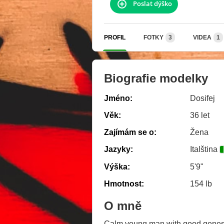
Poslat dýško
PROFIL
FOTKY
3
VIDEA
1
Biografie modelky
Jméno:
Dosifej
Věk:
36 let
Zajímám se o:
Žena
Jazyky:
Italština
Výška:
5'9"
Hmotnost:
154 lb
O mně
Calm young man with good gene