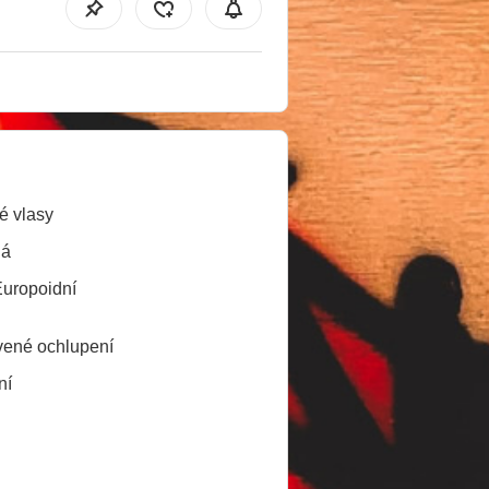
é vlasy
ná
Europoidní
ené ochlupení
ní