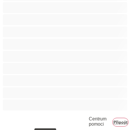
Svalnaté holky
Těhotné holky
Velká prsa
Velké zadky
Vysokoškolačky
Zralé ženy
Zrzka
Čokoládové holky
Školačky 18+
Centrum
Připojit
pomoci