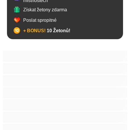
místnostech
Získat žetony zdarma
Poslat spropitné
+ BONUS!
10 Žetonů!
Anál
Arabky
Asijská
Babičky
Baculky
BBW
Blond vlasy