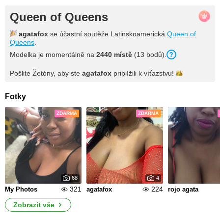
Queen of Queens
agatafox
se účastní soutěže Latinskoamerická
Queen of
Queens
.
Modelka je momentálně na
2440 místě
(13 bodů).
Pošlite Žetóny, aby ste
agatafox
priblížili k
víťazstvu!
Fotky
ZDARMA
ZDARMA
68
4
321
224
My Photos
agatafox
rojo agata
Zobrazit vše