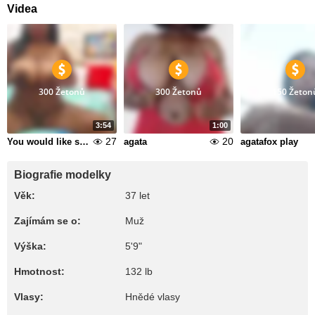
Videa
300 Žetonů
300 Žetonů
150 Žeton
3:54
1:00
27
20
You would like such a show but live we are going to play smoking a little and enjoying
agata
agatafox play
Biografie modelky
Věk:
37 let
Zajímám se o:
Muž
Výška:
5'9"
Hmotnost:
132 lb
Vlasy:
Hnědé vlasy