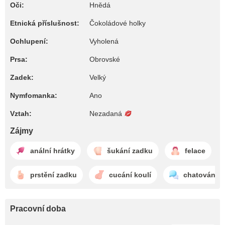
Oči:
Hnědá
Etnická příslušnost:
Čokoládové holky
Ochlupení:
Vyholená
Prsa:
Obrovské
Zadek:
Velký
Nymfomanka:
Ano
Vztah:
Nezadaná
Zájmy
anální hrátky
šukání zadku
felace
prstění zadku
cucání koulí
chatování
Pracovní doba