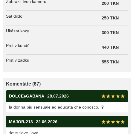
Zobrazit tvou kameru
200 TKN
Sát dildo
250 TKN
Ukázat kozy
300 TKN
Prst v kundě
440 TKN
Prst v zadku
555 TKN
Komentáře (67)
DOLCEeGABANA
28.07.2026
la donna più sensuale ed educata che conosco. 🌹
MAJOR-213
22.06.2026
:love :love :love