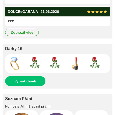
DOLCEeGABANA
21.06.2026
♥️♥️♥️
zobrazit více
Dárky 16
Vybrat dárek
Seznam Přání -
Pomozte
Alinn1
splnit přání!