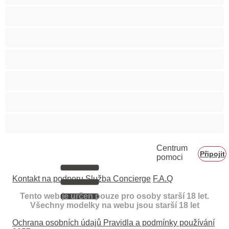
Velké zadky
Vysokoškolačky
Zralé ženy
Zrzka
Čokoládové holky
Školačky 18+
Centrum
Připojit
pomoci
Kontakt na podporu
Služba Concierge
F.A.Q
Tento web je určen pouze pro osoby starší 18 let.
Všechny modelky na webu jsou starší 18 let
Ochrana osobních údajů
Pravidla a podmínky používání