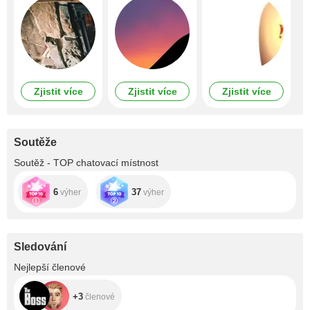
Zjistit více
Zjistit více
Zjistit více
Soutěže
Soutěž - TOP chatovací místnost
6
37
výher
výher
Sledování
+3
Nejlepší členové
+3
členové