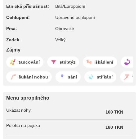
Etnická příslušnost:
Bílá/Europoidní
Ochlupení:
Upravené ochlupení
Prsa:
Obrovské
Zadek:
Velký
Zájmy
tancování
striptýz
škádlení
oh
šukání nohou
sání
stříkání
foo
Menu spropitného
Ukázat nohy
100 TKN
Poloha na pejska
180 TKN