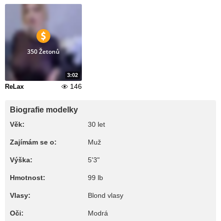
350 Žetonů
3:02
146
ReLax
Biografie modelky
Věk:
30 let
Zajímám se o:
Muž
Výška:
5'3"
Hmotnost:
99 lb
Vlasy:
Blond vlasy
Oči:
Modrá