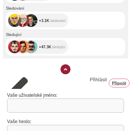
+3.1K
Sledování
+3.1K
sledovaní
+47.3K
Sledující
+47.3K
sledující
Přihlásit
Připojit
Vaše uživatelské jméno:
Vaše heslo: