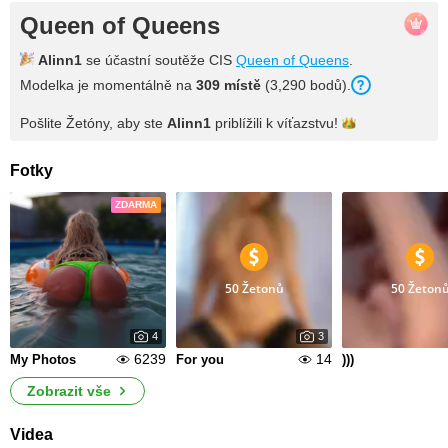
Queen of Queens
Alinn1
se účastní soutěže CIS
Queen of Queens
.
Modelka je momentálně na
309 místě
(3,290 bodů).
Pošlite Žetóny, aby ste
Alinn1
priblížili k
víťazstvu!
Fotky
ZDARMA
50 Žetonů
50 Žeton
4
3
6239
14
My Photos
For you
)))
Zobrazit vše
Videa