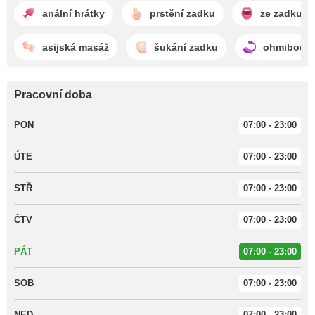
anální hrátky
prstění zadku
ze zadku d
asijská masáž
šukání zadku
ohmibod
Pracovní doba
PON
07:00 - 23:00
ÚTE
07:00 - 23:00
STŘ
07:00 - 23:00
ČTV
07:00 - 23:00
PÁT
07:00 - 23:00
SOB
07:00 - 23:00
NED
07:00 - 23:00