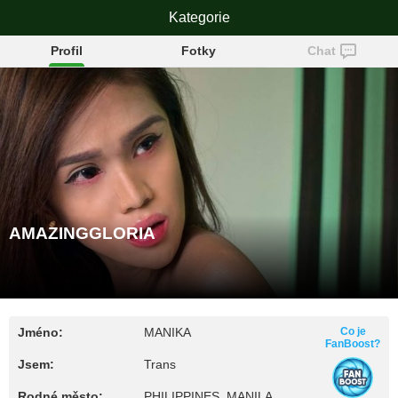
AMAZINGGLORIA
Kategorie
Profil
Fotky
Chat
AMAZINGGLORIA
Jméno:
MANIKA
Co je
FanBoost?
Jsem:
Trans
Rodné město:
PHILIPPINES, MANILA