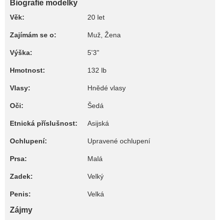
Biografie modelky
Věk:
20 let
Zajímám se o:
Muž, Žena
Výška:
5'3"
Hmotnost:
132 lb
Vlasy:
Hnědé vlasy
Oči:
Šedá
Etnická příslušnost:
Asijská
Ochlupení:
Upravené ochlupení
Prsa:
Malá
Zadek:
Velký
Penis:
Velká
Zájmy