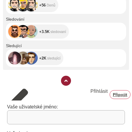
+56
členů
+3.5K
Sledování
+3.5K
sledovaní
+2K
Sledující
+2K
sledující
Přihlásit
Připojit
Vaše uživatelské jméno: