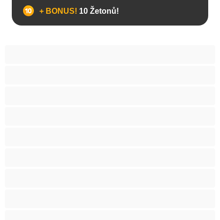
+ BONUS!
10 Žetonů!
Anál
Arabky
Asijská
Babičky
Baculky
BBW
Blond vlasy
Bondáž
Bílé holky