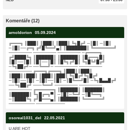
Komentáře (12)
arnoldorion
05.09.2024
╔═══╗ ║███║ ║███║ ║███║ ╚╗█╔╝ ─║█║ ─║█║
─║█║──╔═╗ ╔╝█╚══╝▄║ ║███████║ ╚═══════╝
──────── ──────── ──────── ─╔════╗
╔╝████╚╗ ║██████║ ║██████║ ║█╔══╗█║
║█║──║█║ ║█║──║█║ ║█╚╗╔╝█║ ╚╗█╚╝█╔╝
─╚╗██╔╝─ ──╚══╝─ ──────── ────────
──────── ╔═══╗╔═══╗ ║███║║███║
║███║║███║ ║███║║███║ ╚╗█╔╝╚╗█╔╝
─║█║──║█║ ─║█║──║█║ ─║█╚══╝█║ ─╚╗█▄▄█╔╝
──╚╗██╔╝ ───╚══╝ ──────── ────────
──────── ╔══════╗ ║██████║ ║██████║
║██████║ ╚╗█╔═╗▀║ ─║█║─╚═╝ ─║█╚══╗
─║████╚╗ ╔╝█═══▄║ ║██████║ ╚══════╝
───────── ──────────
osoreal1031_del
22.05.2021
U ARE HOT