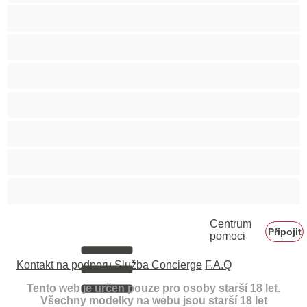
Velká prsa
Velké zadky
Vysokoškolačky
Zralé ženy
Zrzka
Čokoládové holky
Školačky 18+
Centrum
Připojit
pomoci
Kontakt na podporu
Služba Concierge
F.A.Q
Tento web je určen pouze pro osoby starší 18 let.
Všechny modelky na webu jsou starší 18 let