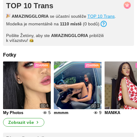
TOP 10 Trans
AMAZINGGLORIA
se účastní soutěže
TOP 10 Trans
.
Modelka je momentálně na
1110 místě
(0 bodů).
Pošlite Žetóny, aby ste
AMAZINGGLORIA
priblížili
k
víťazstvu!
Fotky
ZDARMA
ZDARMA
6
1
5
9
My Photos
mmmm
MANIKA
Zobrazit vše