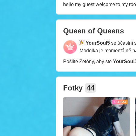
hello my guest welcome to my ro
Queen of Queens
YourSoul5
se účastní 
Modelka je momentálně 
Pošlite Žetóny, aby ste
YourSoul
Fotky
44
ZDARMA