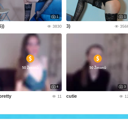
1
1
5))
3)
3830
356
50 Žetonů
50 Žetonů
4
3
pretty
cutie
11
1