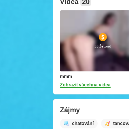
Videa
20
55 Žetonů
mmm
Zobrazit všechna videa
Zájmy
chatování
tancov