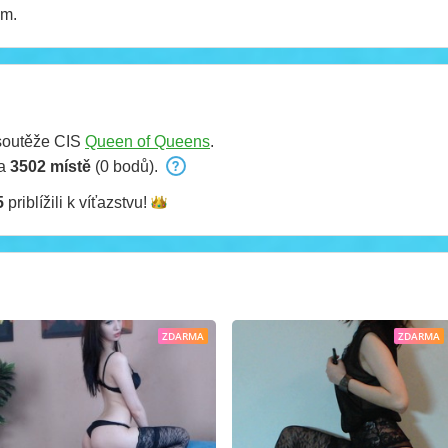
om.
soutěže CIS
Queen of Queens
.
na
3502 místě
(0 bodů).
5
priblížili k
víťazstvu!
ZDARMA
ZDARMA