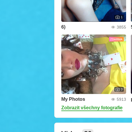
1
6)
3855
ZDARMA
3
My Photos
5913
Zobrazit všechny fotografie