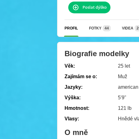
Poslat dýško
PROFIL
FOTKY
44
VIDEA
2
Biografie modelky
Věk:
25 let
Zajímám se o:
Muž
Jazyky:
american
Výška:
5'9"
Hmotnost:
121 lb
Vlasy:
Hnědé vl
O mně