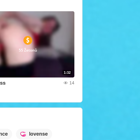
55 Žetonů
1:32
ass
14
nce
lovense