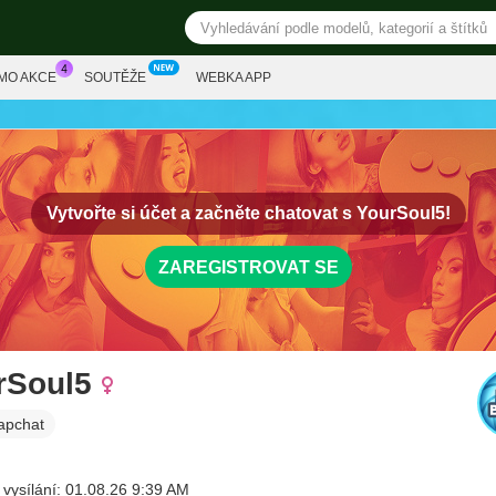
MO AKCE
SOUTĚŽE
WEBKA APP
Vytvořte si účet a začněte chatovat s
YourSoul5!
ZAREGISTROVAT SE
rSoul5
apchat
 vysílání: 01.08.26 9:39 AM