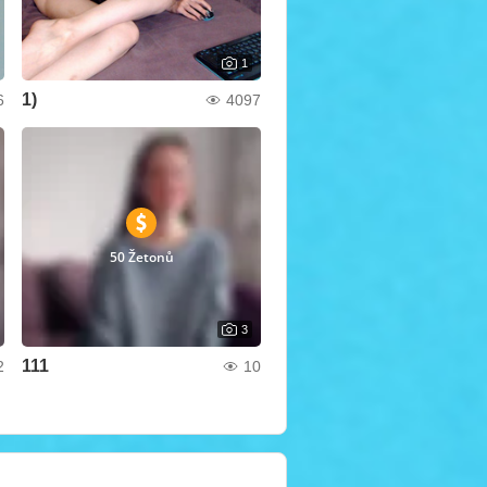
1
1)
6
4097
50 Žetonů
3
111
2
10