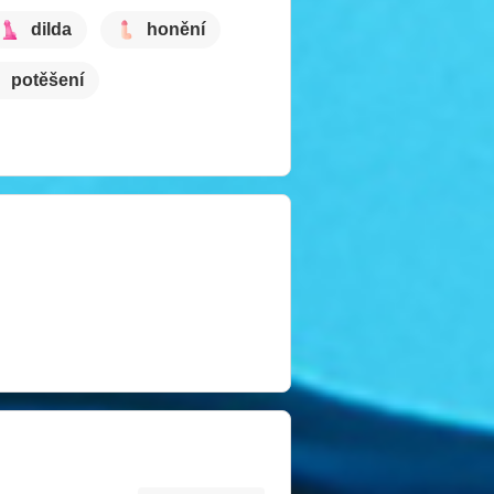
dilda
honění
potěšení