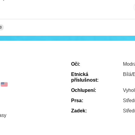
0
Oči:
Modr
Etnická
Bílá/
příslušnost:
Ochlupení:
Vyho
Prsa:
Střed
Zadek:
Střed
asy