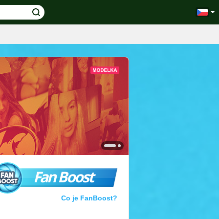
Fan Boost
Co je FanBoost?