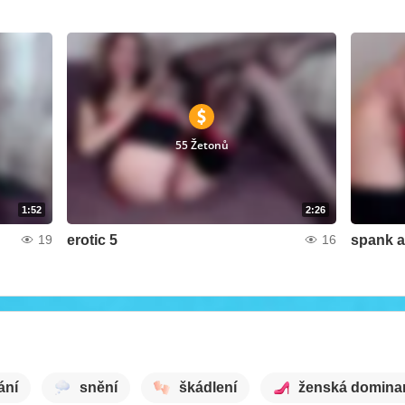
55 Žetonů
1:52
2:26
erotic 5
spank 
19
16
ání
snění
škádlení
ženská domina