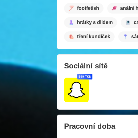
footfetish
anální 
hrátky s dildem
c
tření kundiček
sá
Sociální sítě
999 TKN
Pracovní doba