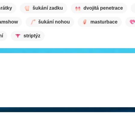
hrátky
šukání zadku
dvojitá penetrace
amshow
šukání nohou
masturbace
ní
striptýz