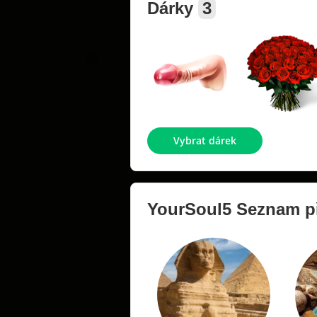
Dárky
3
Vybrat dárek
YourSoul5
Seznam p