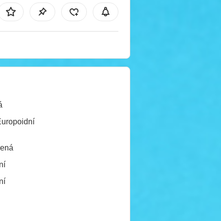
á
Europoidní
lená
ní
ní