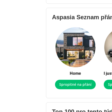
Aspasia
Seznam přá
Home
Spropitné na přání
Sp
Top 100 pro tento tý