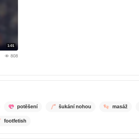
1:01
808
potěšení
šukání nohou
masáž
footfetish