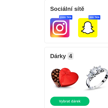
Sociální sítě
2000 TKN
300 TKN
Dárky
4
Vybrat dárek