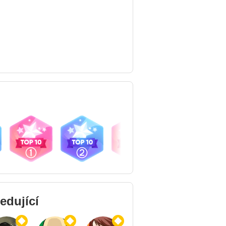
29.06.14
28.06.14
23.06.14
23.06.14
edující