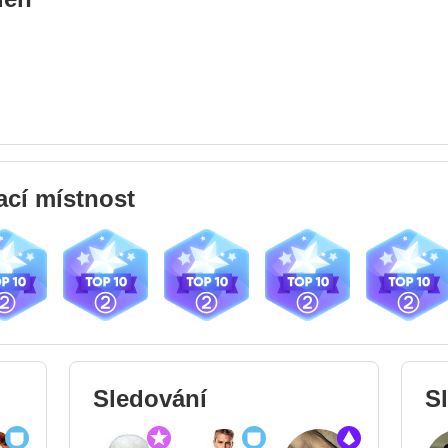
ací místnost
12.15
03.12.14
19.10.14
22.09.14
22.09.14
Sledování
Sl