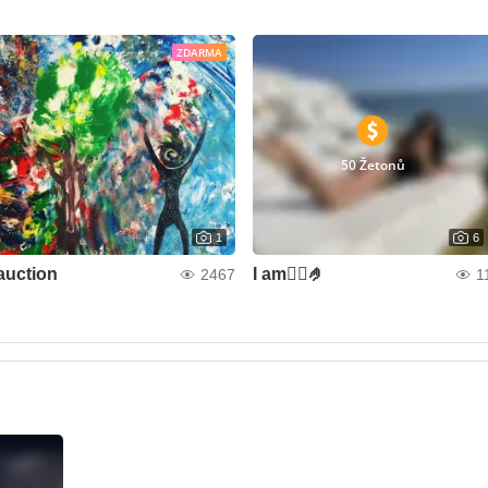
ZDARMA
50 Žetonů
1
6
auction
I am❤️‍🔥🤌
2467
1