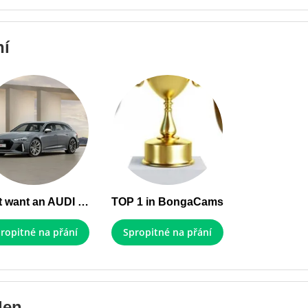
ní
I just want an AUDI RS6
TOP 1 in BongaCams
ropitné na přání
Spropitné na přání
den