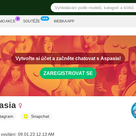
MO AKCE
SOUTĚŽE
WEBKA APP
Vytvořte si účet a začněte chatovat s
Aspasia!
ZAREGISTROVAT SE
asia
stagram
Snapchat
 vysílání: 09.01.23 12:13 AM