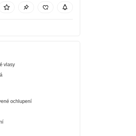
é vlasy
á
ené ochlupení
ní