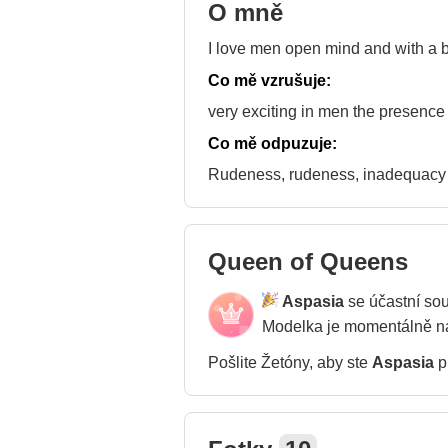
O mně
I love men open mind and with a b
Co mě vzrušuje:
very exciting in men the presence 
Co mě odpuzuje:
Rudeness, rudeness, inadequacy
Queen of Queens
Aspasia
se účastní so
Modelka je momentálně 
Pošlite Žetóny, aby ste
Aspasia
pr