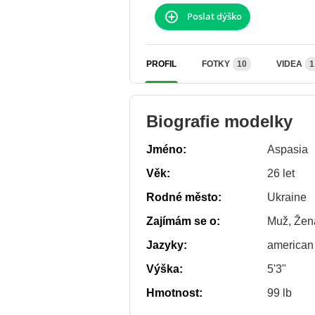
Poslat dýško
PROFIL
FOTKY
10
VIDEA
1
Biografie modelky
Jméno:
Aspasia
Věk:
26 let
Rodné město:
Ukraine
Zajímám se o:
Muž, Žen
Jazyky:
american
Výška:
5'3"
Hmotnost:
99 lb