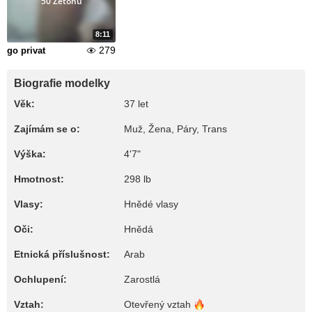
50 Žetonů
8:11
279
go privat
Biografie modelky
Věk:
37 let
Zajímám se o:
Muž, Žena, Páry, Trans
Výška:
4'7"
Hmotnost:
298 lb
Vlasy:
Hnědé vlasy
Oči:
Hnědá
Etnická příslušnost:
Arab
Ochlupení:
Zarostlá
Vztah:
Otevřený
vztah