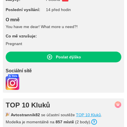
Poslední vysílání:
14 před hodin
O mně
You have me dear! What more u need?!
Co mě vzrušuje:
Pregnant
Poslat dýško
Sociální sítě
5 TKN
TOP 10 Kluků
Avtostrannik82
se účastní soutěže
TOP 10 Kluků
.
Modelka je momentálně na
857 místě
(2 body).