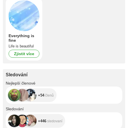
Everything is
fine
Life is beautiful
Zjistit více
Sledování
+54
Nejlepší členové
+54
členů
+446
Sledování
+446
sledovaní