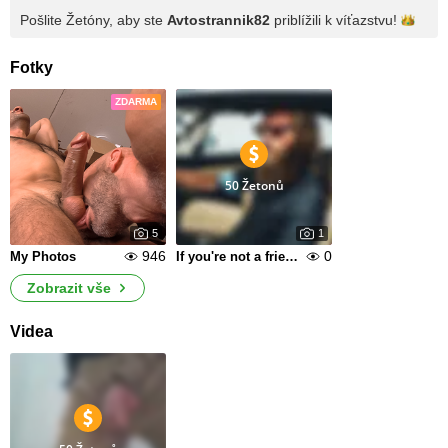
Pošlite Žetóny, aby ste
Avtostrannik82
priblížili k
víťazstvu!
Fotky
ZDARMA
50 Žetonů
5
1
946
0
My Photos
If you're not a friend, you shouldn't watch them.
Zobrazit vše
Videa