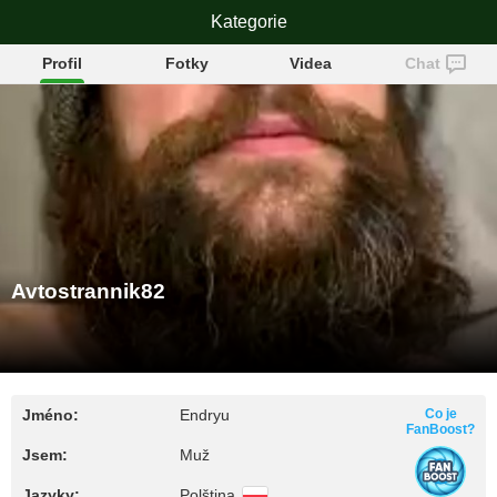
Avtostrannik82
Kategorie
Profil
Fotky
Videa
Chat
Avtostrannik82
Jméno:
Endryu
Co je
FanBoost?
Jsem:
Muž
Jazyky:
Polština