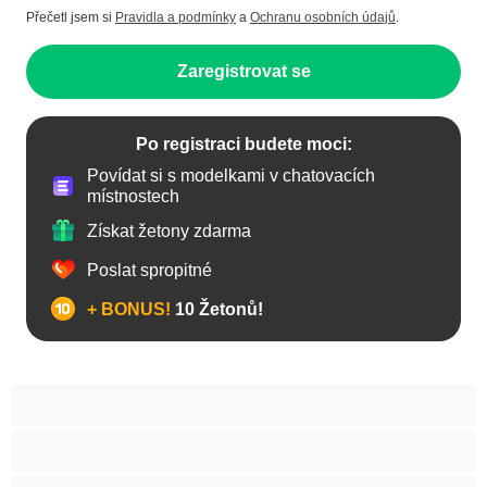
Přečetl jsem si
Pravidla a podmínky
a
Ochranu osobních údajů
.
Zaregistrovat se
Po registraci budete moci:
Povídat si s modelkami v chatovacích
místnostech
Získat žetony zdarma
Poslat spropitné
+ BONUS!
10 Žetonů!
Anál
Arabky
Asijská