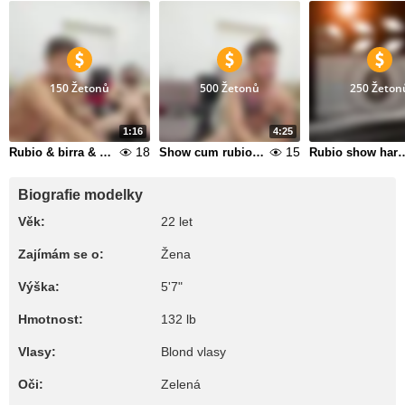
150 Žetonů
500 Žetonů
250 Žeton
1:16
4:25
18
15
Rubio & birra & anconda todos penes duros espero que lo disfruten super show!
Show cum rubio en su pecho eyaculacion espero que les guste mucho!
Rubio show hard dick super show de pene duro
Biografie modelky
Věk:
22 let
Zajímám se o:
Žena
Výška:
5'7"
Hmotnost:
132 lb
Vlasy:
Blond vlasy
Oči:
Zelená