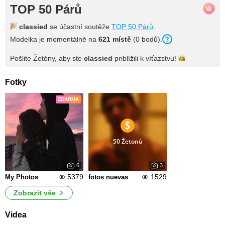
TOP 50 Párů
classied
se účastní soutěže
TOP 50 Párů
.
Modelka je momentálně na
621 místě
(0 bodů).
Pošlite Žetóny, aby ste
classied
priblížili k
víťazstvu!
Fotky
ZDARMA
50 Žetonů
6
3
5379
1529
My Photos
fotos nuevas
Zobrazit vše
Videa