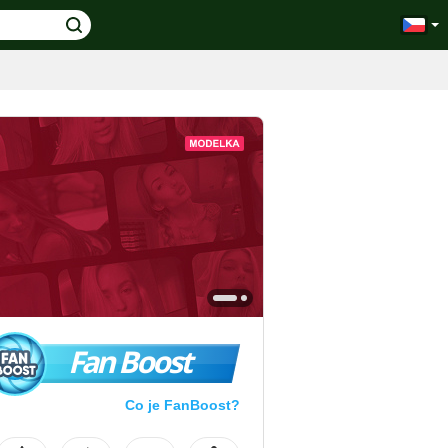
Fan Boost
Co je FanBoost?