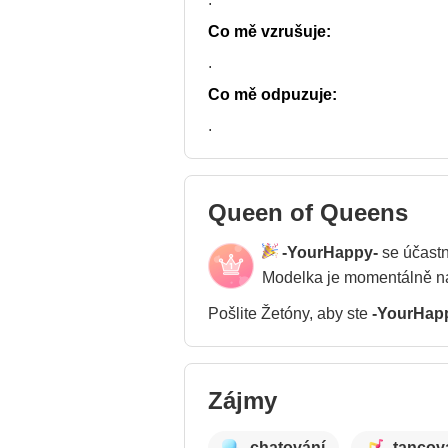
Co mě vzrušuje:
.
Co mě odpuzuje:
.
Queen of Queens
-YourHappy-
se účastn
Modelka je momentálně 
Pošlite Žetóny, aby ste
-YourHap
Zájmy
chatování
tancov