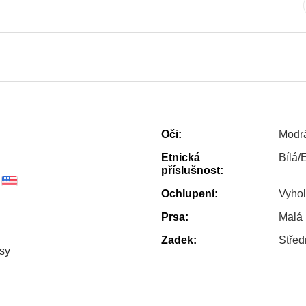
Oči:
Modr
Etnická
Bílá/
příslušnost:
Ochlupení:
Vyho
Prsa:
Malá
Zadek:
Střed
sy