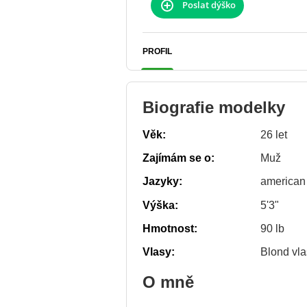
Poslat dýško
PROFIL
Biografie modelky
Věk:
26 let
Zajímám se o:
Muž
Jazyky:
american
Výška:
5'3"
Hmotnost:
90 lb
Vlasy:
Blond vla
O mně
.