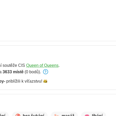
í soutěže CIS
Queen of Queens
.
na
3633 místě
(0 bodů).
py-
priblížili k
víťazstvu!
ání
bez šukání
masáž
líbání