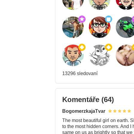
13296 sledovaní
Komentáře
(64)
BogomerzkajaTvar
The most beautiful girl on earth. Sh
to the most hidden corners. And I 
same on us as brightly so that we 