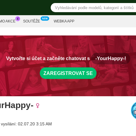
MO AKCE
SOUTĚŽE
WEBKA APP
Vytvořte si účet a začněte chatovat s
-YourHappy-!
ZAREGISTROVAT SE
urHappy-
 vysílání: 02.07.20 3:15 AM