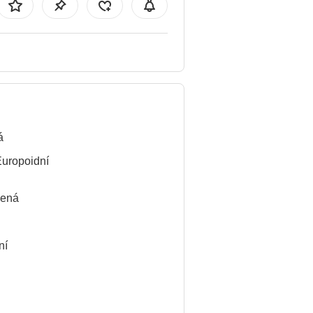
á
Europoidní
lená
ní