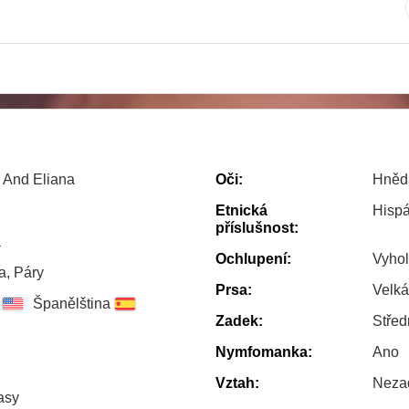
 And Eliana
Oči:
Hněd
Etnická
Hisp
příslušnost:
a
Ochlupení:
Vyho
a, Páry
Prsa:
Velká
Španělština
Zadek:
Střed
Nymfomanka:
Ano
Vztah:
Neza
asy