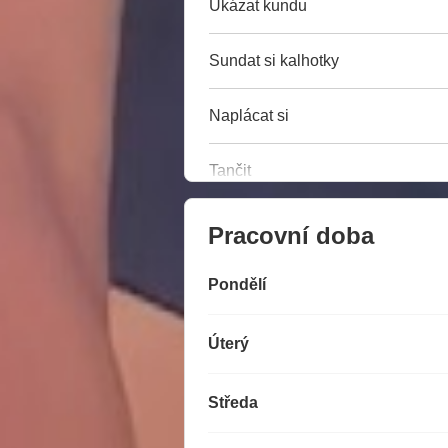
Ukázat kundu
Sundat si kalhotky
Naplácat si
Tančit
Pracovní doba
Pondělí
Úterý
Středa