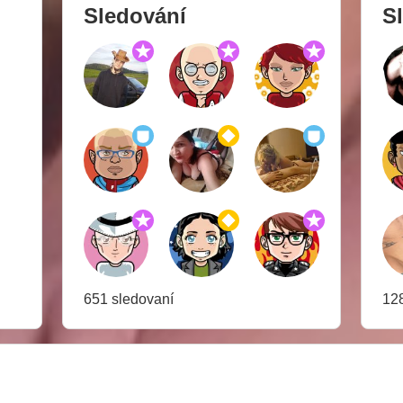
Sledování
Sl
651 sledovaní
128