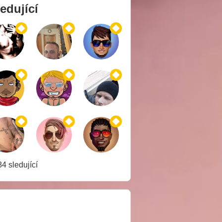
edující
4 sledující