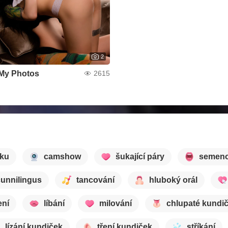
2
My Photos
2615
dku
camshow
šukající páry
semeno
cunnilingus
tancování
hluboký orál
ení
líbání
milování
chlupaté kundi
lízání kundiček
tření kundiček
stříkání