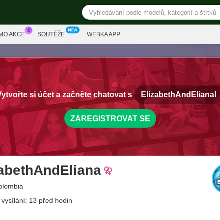
MO AKCE
SOUTĚŽE
WEBKA APP
Vytvořte si účet a začněte chatovat s
ElizabethAndEliana!
ZAREGISTROVAT SE
zabethAndEliana
Colombia
 vysílání: 13 před hodin