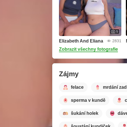
5
Elizabeth And Eliana
2831
Zobrazit všechny fotografie
Zájmy
felace
mrdání za
sperma v kundě
šukání holek
dáv
šoustání kundiček