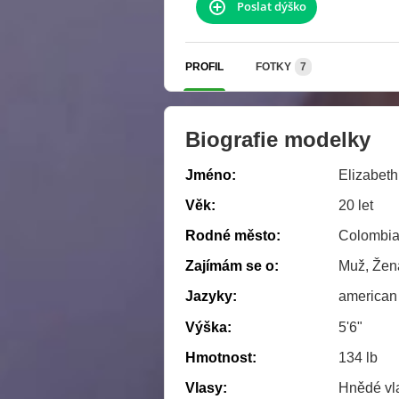
Poslat dýško
PROFIL
FOTKY
7
Biografie modelky
Jméno:
Elizabeth
Věk:
20 let
Rodné město:
Colombi
Zajímám se o:
Muž, Žen
Jazyky:
american
Výška:
5'6"
Hmotnost:
134 lb
Vlasy:
Hnědé vl