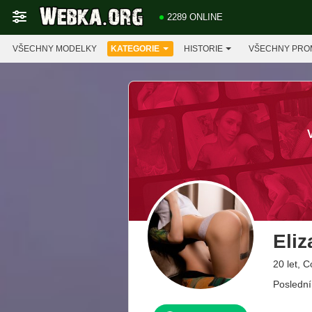
2289 ONLINE
VŠECHNY MODELKY
KATEGORIE
HISTORIE
VŠECHNY PRO
Eli
20 let, 
Poslední