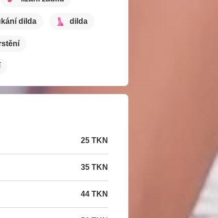
kání dilda
dilda
rstění
í
25 TKN
35 TKN
44 TKN