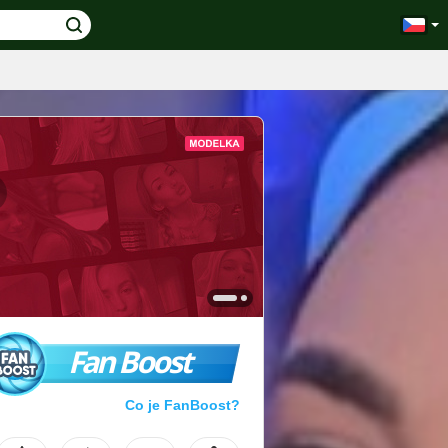
Fan Boost
Co je FanBoost?