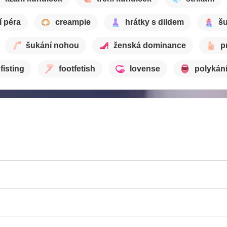
í péra
creampie
hrátky s dildem
šu
šukání nohou
ženská dominance
p
fisting
footfetish
lovense
polykán