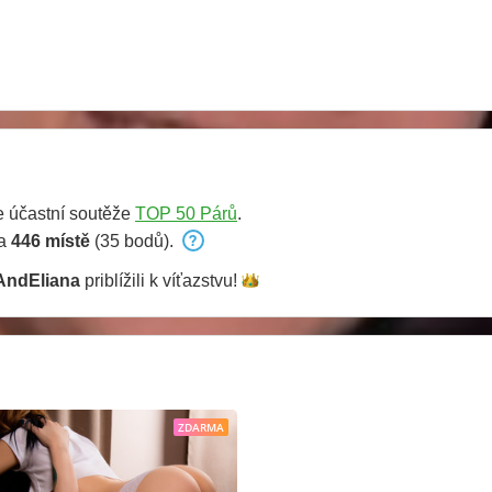
 účastní soutěže
TOP 50 Párů
.
na
446 místě
(35 bodů).
AndEliana
priblížili k
víťazstvu!
ZDARMA