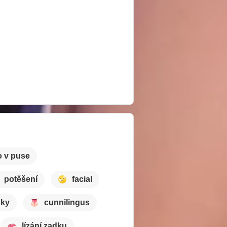
 v puse
potěšení
facial
čky
cunnilingus
lízání zadku