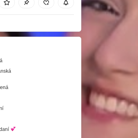
á
ánská
lená
ní
daní