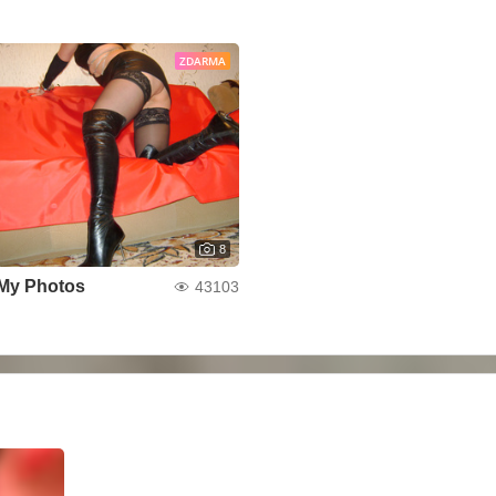
ZDARMA
8
My Photos
43103