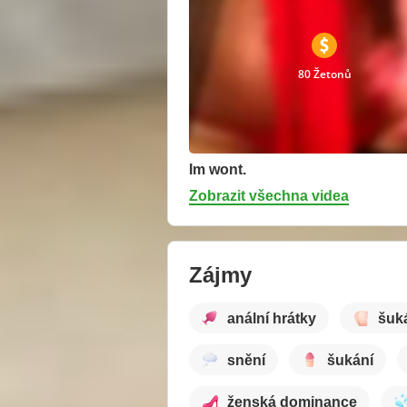
80 Žetonů
Im wont.
Zobrazit všechna videa
Zájmy
anální hrátky
šuk
snění
šukání
ženská dominance