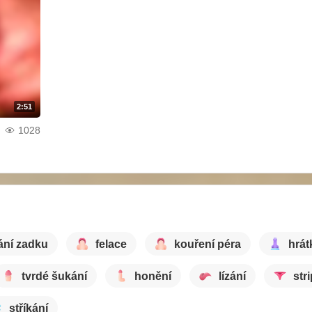
2:51
1028
ání zadku
felace
kouření péra
hrát
tvrdé šukání
honění
lízání
str
stříkání