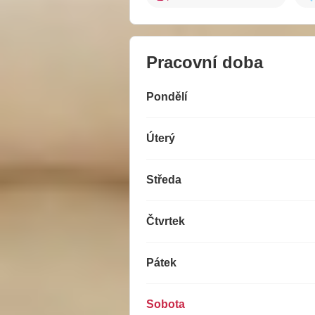
Pracovní doba
Pondělí
Úterý
Středa
Čtvrtek
Pátek
Sobota