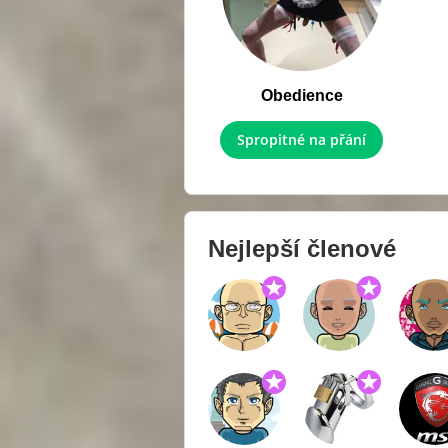
Obedience
Spropitné na přání
Nejlepší členové