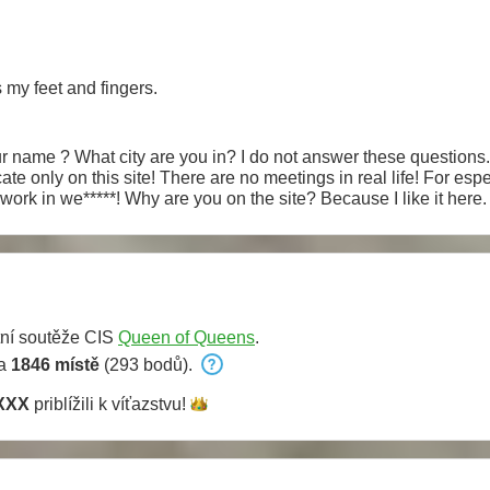
 my feet and fingers.
r name ? What city are you in? I do not answer these questions. 
e only on this site! There are no meetings in real life! For espec
work in we*****! Why are you on the site? Because I like it here. I
of your self-doubt and complexes. One who throws dirt cannot
e your problems. And politeness opens even the most closed doo
e balance? I don't hear you, I don't see you - Guys, the site's w
e to read lectures on the topic, how can you show sissies here, 
e's choice is a latent uncertainty about the expediency of your
and my patience too !!! If I communicate with you like a human b
ní soutěže CIS
Queen of Queens
.
 rudeness cause pity. A lie reveals to those who know how to lis
boomerang.
na
1846 místě
(293 bodů).
XXX
priblížili k
víťazstvu!