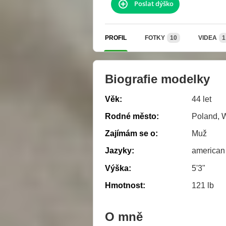
Poslat dýško
PROFIL
FOTKY
10
VIDEA
1
Biografie modelky
Věk:
44 let
Rodné město:
Poland, 
Zajímám se o:
Muž
Jazyky:
american
Výška:
5'3"
Hmotnost:
121 lb
O mně