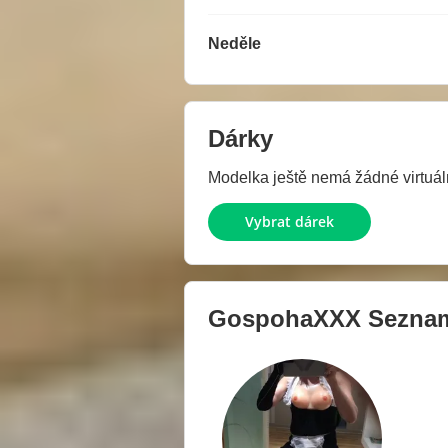
Neděle
Dárky
Modelka ještě nemá žádné virtuáln
Vybrat dárek
GospohaXXX
Seznam