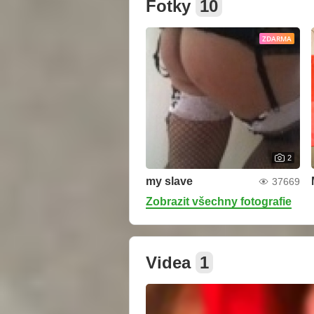
Fotky
10
ZDARMA
2
my slave
37669
Zobrazit všechny fotografie
Videa
1