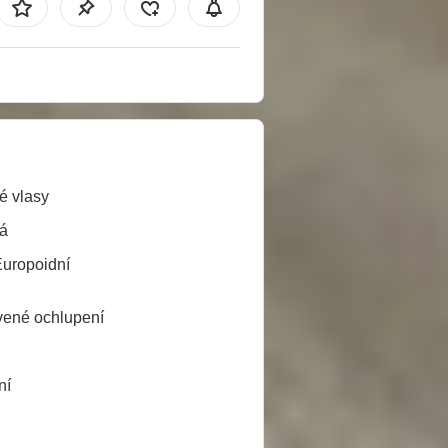
é vlasy
á
Europoidní
ené ochlupení
ní