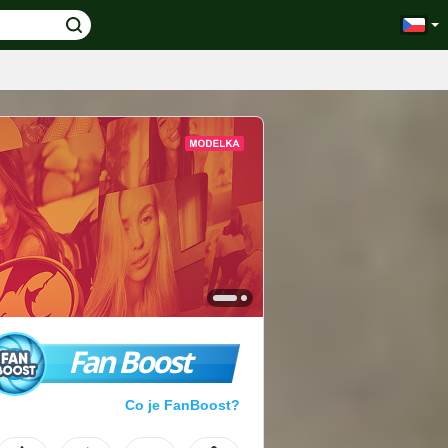
Fan Boost
Co je FanBoost?