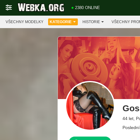
2380 ONLINE
VŠECHNY MODELKY
KATEGORIE
HISTORIE
VŠECHNY PRO
Gos
44 let, P
Poslední