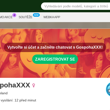
MO AKCE
SOUTĚŽE
WEBKA APP
Vytvořte si účet a začněte chatovat s
GospohaXXX!
ZAREGISTROVAT SE
pohaXXX
oland
 vysílání: 12 před minut