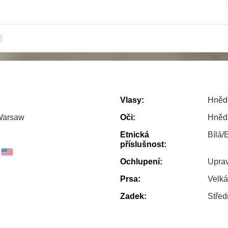
Vlasy:
Hněd
Warsaw
Oči:
Hněd
Etnická
Bílá/
příslušnost:
Ochlupení:
Uprav
Prsa:
Velká
Zadek:
Střed