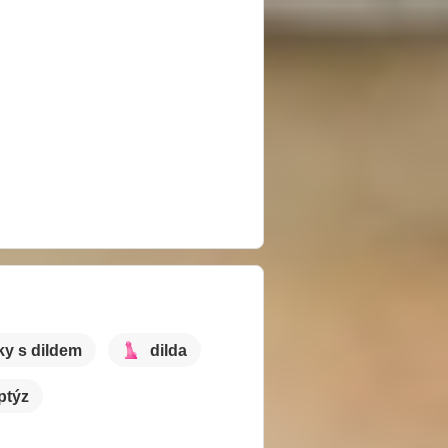
ky s dildem
dilda
iptýz