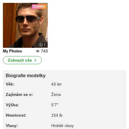
ZDARMA
2
743
My Photos
Zobrazit vše
Biografie modelky
Věk:
43 let
Zajímám se o:
Žena
Výška:
5'7"
Hmotnost:
154 lb
Vlasy:
Hnědé vlasy