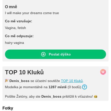
O mně
I will make your dreams come true
Co mě vzrušuje:
Vagina, fetish
Co mě odpuzuje:
hairy vagina
Poslat dýško
TOP 10 Kluků
Denis_boss
se účastní soutěže
TOP 10 Kluků
.
Modelka je momentálně na
1287 místě
(0 bodů).
Pošlite Žetóny, aby ste
Denis_boss
priblížili k
víťazstvu!
Fotky