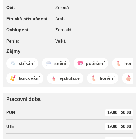
Oči:
Zelená
Etnická příslušnost:
Arab
Ochlupení:
Zarostlá
Penis:
Velká
Zájmy
stříkání
snění
potěšení
honěn
tancování
ejakulace
honění
m
Pracovní doba
PON
19:00 - 20:00
ÚTE
19:00 - 20:00