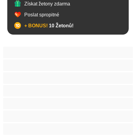
Získat žetony zdarma
Poslat spropitné
+ BONUS!
10 Žetonů!
Anál
Arabky
Asijská
Babičky
Baculky
BBW
Blond vlasy