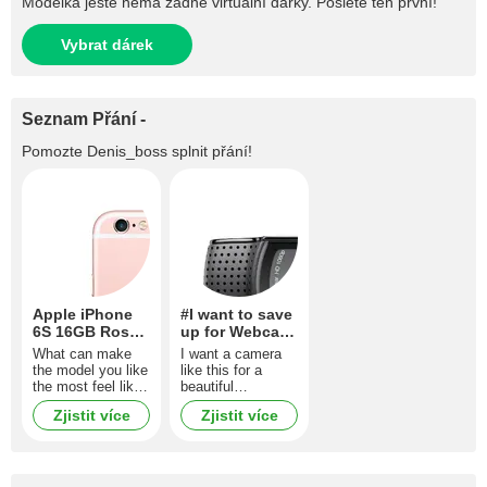
Modelka ještě nemá žádné virtuální dárky. Pošlete ten první!
Vybrat dárek
Seznam Přání -
Pomozte
Denis_boss
splnit přání!
Apple iPhone
#I want to save
6S 16GB Rose
up for Webcam
Gold
HD Pro C920,
What can make
I want a camera
Logitech
the model you like
like this for a
the most feel like
beautiful
on the top of the
broadcast. Believe
Zjistit více
Zjistit více
world if it’s not
me, it will be cool.
new iPhone 6S?
This stylish
device is one of
the most popular