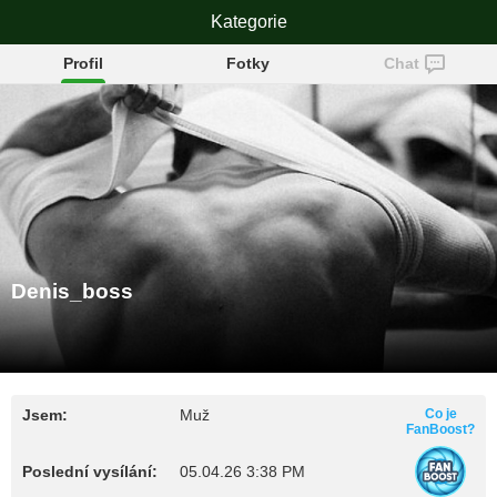
Denis_boss
Kategorie
Profil
Fotky
Chat
Denis_boss
Jsem:
Muž
Co je
FanBoost?
Poslední vysílání:
05.04.26 3:38 PM