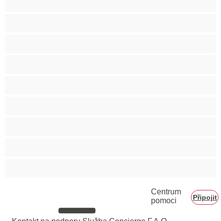
Těhotné holky
Velká prsa
Velké zadky
Vysokoškolačky
Zralé ženy
Zrzka
Čokoládové holky
Školačky 18+
Centrum
Připojit
pomoci