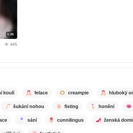
1:26
445
ní koulí
felace
creampie
hluboký or
šukání nohou
fisting
honění
ace
sání
cunnilingus
ženská dom