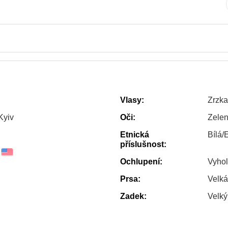
Vlasy:
Zrzka
Kyiv
Oči:
Zele
Etnická
Bílá/
příslušnost:
Ochlupení:
Vyho
Prsa:
Velká
Zadek:
Velký