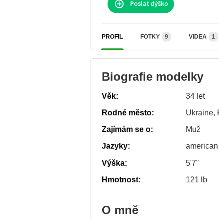
Poslat dýško
PROFIL
FOTKY
9
VIDEA
1
Biografie modelky
Věk:
34 let
Rodné město:
Ukraine, 
Zajímám se o:
Muž
Jazyky:
american
Výška:
5'7"
Hmotnost:
121 lb
O mně