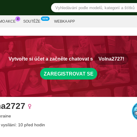
MO AKCE
SOUTĚŽE
WEBKA APP
Vytvořte si účet a začněte chatovat s
Volna2727!
ZAREGISTROVAT SE
na2727
kraine
 vysílání: 10 před hodin