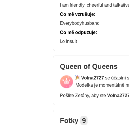
I am friendly, cheerful and talkativ
Co mě vzrušuje:
Everybodyhusband
Co mě odpuzuje:
l.o insult
Queen of Queens
Volna2727
se účastní 
Modelka je momentálně 
Pošlite Žetóny, aby ste
Volna272
Fotky
9