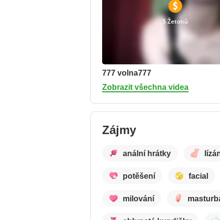
5 Žetonů
777 volna777
Zobrazit všechna videa
Zájmy
anální hrátky
lízá
potěšení
facial
milování
masturb