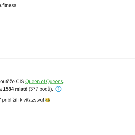
e.fitness
soutěže CIS
Queen of Queens
.
na
1584 místě
(377 bodů).
7
priblížili k
víťazstvu!