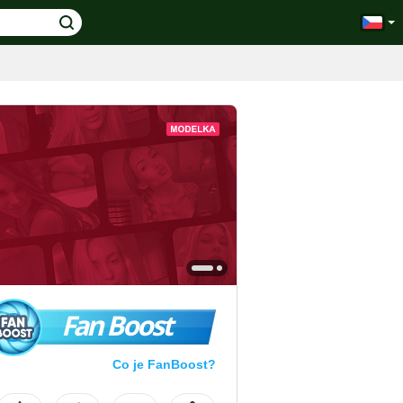
Fan Boost
Co je FanBoost?