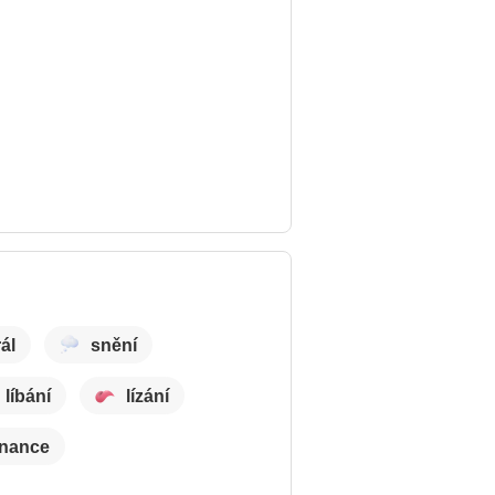
ál
snění
líbání
lízání
inance