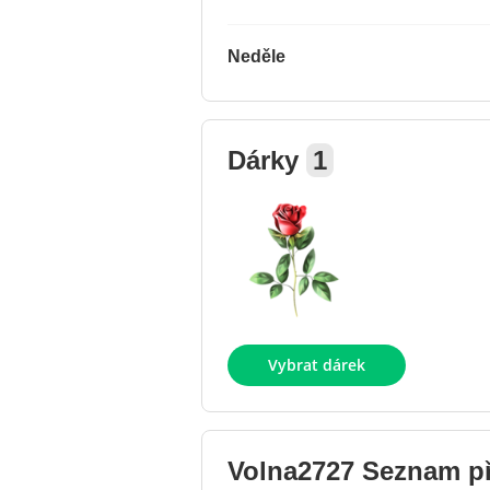
Neděle
Dárky
1
Vybrat dárek
Volna2727
Seznam př