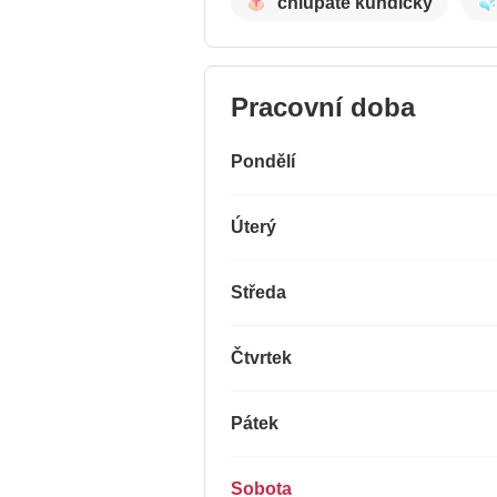
chlupaté kundičky
Pracovní doba
Pondělí
Úterý
Středa
Čtvrtek
Pátek
Sobota