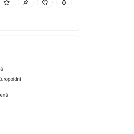
ná
Europoidní
lená