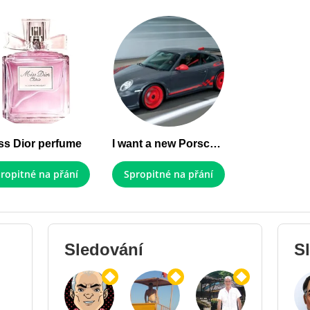
ss Dior perfume
I want a new Porsche Sport
ropitné na přání
Spropitné na přání
Sledování
Sl