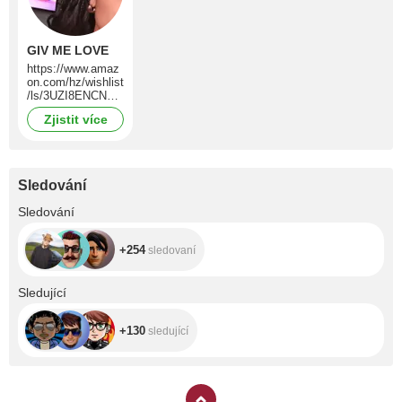
GIV ME LOVE
https://www.amaz
on.com/hz/wishlist
/ls/3UZI8ENCNRE
3N?ref_=wl_share
Zjistit více
Sledování
+254
Sledování
+254
sledovaní
+130
Sledující
+130
sledující