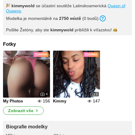
kimmywold
se účastní soutěže Latinskoamerická
Queen of
Queens
.
Modelka je momentálně na
2750 místě
(0 bodů).
Pošlite Žetóny, aby ste
kimmywold
priblížili k
víťazstvu!
Fotky
ZDARMA
ZDARMA
4
2
156
147
My Photos
Kimmy
Zobrazit vše
Biografie modelky