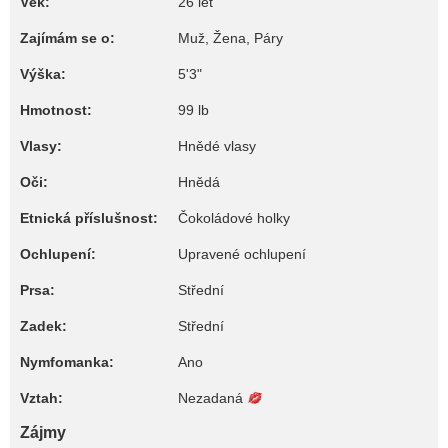
Věk:
26 let
Zajímám se o:
Muž, Žena, Páry
Výška:
5'3"
Hmotnost:
99 lb
Vlasy:
Hnědé vlasy
Oči:
Hnědá
Etnická příslušnost:
Čokoládové holky
Ochlupení:
Upravené ochlupení
Prsa:
Střední
Zadek:
Střední
Nymfomanka:
Ano
Vztah:
Nezadaná
Zájmy