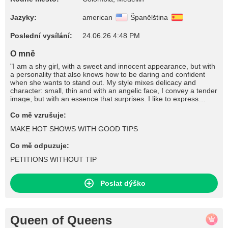
Jazyky:
american
Španělština
Poslední vysílání:
24.06.26 4:48 PM
O mně
"I am a shy girl, with a sweet and innocent appearance, but with
a personality that also knows how to be daring and confident
when she wants to stand out. My style mixes delicacy and
character: small, thin and with an angelic face, I convey a tender
image, but with an essence that surprises. I like to express
confidence, elegance and authenticity in every detail."
Co mě vzrušuje:
MAKE HOT SHOWS WITH GOOD TIPS
Co mě odpuzuje:
PETITIONS WITHOUT TIP
Poslat dýško
Queen of Queens