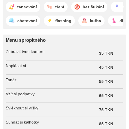
tancování
tření
bez šukání
sán
chatování
flashing
kuřba
dild
Menu spropitného
Zobrazit tvou kameru
35 TKN
Naplácat si
45 TKN
Tančit
55 TKN
Vzít si podpatky
65 TKN
Svléknout si vršky
75 TKN
Sundat si kalhotky
85 TKN