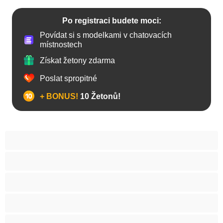
Po registraci budete moci:
Povídat si s modelkami v chatovacích
místnostech
Získat žetony zdarma
Poslat spropitné
+ BONUS!
10 Žetonů!
Anál
Arabky
Asijská
Babičky
Baculky