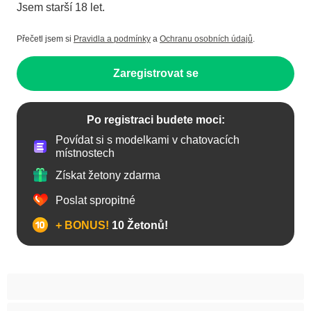
Jsem starší 18 let.
Přečetl jsem si
Pravidla a podmínky
a
Ochranu osobních údajů
.
Zaregistrovat se
Po registraci budete moci:
Povídat si s modelkami v chatovacích
místnostech
Získat žetony zdarma
Poslat spropitné
+ BONUS!
10 Žetonů!
Anál
Arabky