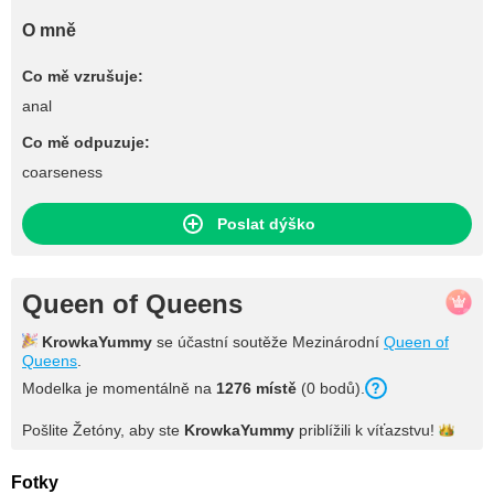
O mně
Co mě vzrušuje:
anal
Co mě odpuzuje:
coarseness
Poslat dýško
Queen of Queens
KrowkaYummy
se účastní soutěže Mezinárodní
Queen of
Queens
.
Modelka je momentálně na
1276 místě
(0 bodů).
Pošlite Žetóny, aby ste
KrowkaYummy
priblížili k
víťazstvu!
Fotky