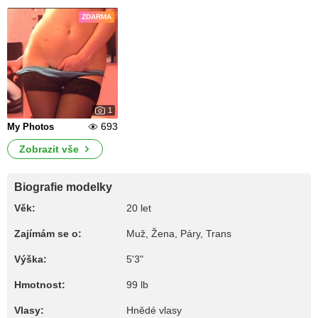
ZDARMA
1
693
My Photos
Zobrazit vše
Biografie modelky
Věk:
20 let
Zajímám se o:
Muž, Žena, Páry, Trans
Výška:
5'3"
Hmotnost:
99 lb
Vlasy:
Hnědé vlasy