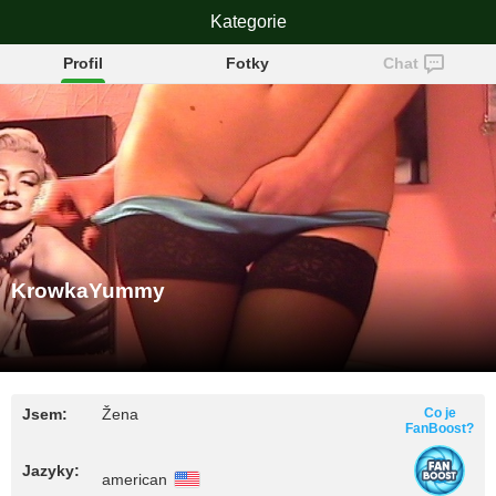
KrowkaYummy
Kategorie
Profil
Fotky
Chat
KrowkaYummy
Jsem:
Žena
Co je
FanBoost?
Jazyky:
american