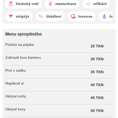
hluboký orál
masturbace
stříkání
striptýz
škádlení
lovense
šuká
Menu spropitného
Poloha na pejska
25 TKN
Zobrazit tvou kameru
30 TKN
Prst v zadku
35 TKN
Naplácat si
40 TKN
Ukázat nohy
45 TKN
Ukázat kozy
50 TKN