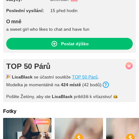
Poslední vysílání:
15 před hodin
O mně
a sweet girl who likes to chat and have fun
Poslat dýško
TOP 50 Párů
LicaBlack
se účastní soutěže
TOP 50 Párů
.
Modelka je momentálně na
424 místě
(42 bodů).
Pošlite Žetóny, aby ste
LicaBlack
priblížili k
víťazstvu!
Fotky
ZDARMA