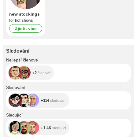
new stockings
for hot shows
Zjistit více
Sledování
+2
Nejlepší členové
+2
členové
+114
Sledování
+114
sledovaní
+1.4K
Sledující
+1.4K
sledující