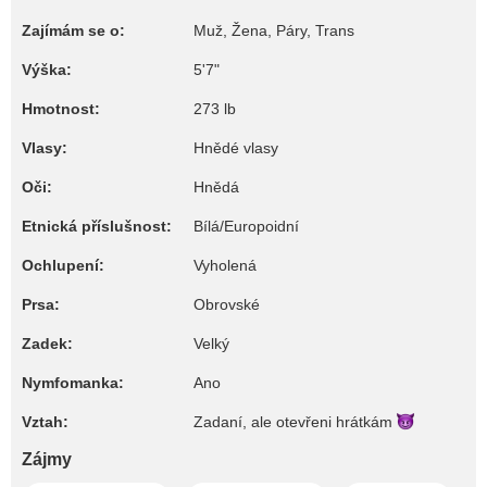
Zajímám se o:
Muž, Žena, Páry, Trans
Výška:
5'7"
Hmotnost:
273 lb
Vlasy:
Hnědé vlasy
Oči:
Hnědá
Etnická příslušnost:
Bílá/Europoidní
Ochlupení:
Vyholená
Prsa:
Obrovské
Zadek:
Velký
Nymfomanka:
Ano
Vztah:
Zadaní, ale otevřeni
hrátkám
Zájmy