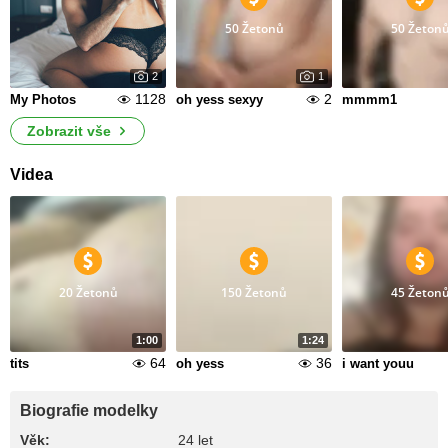
50 Žetonů
50 Žeton
2
1
1128
2
My Photos
oh yess sexyy
mmmm1
Zobrazit vše
Videa
20 Žetonů
150 Žetonů
45 Žeton
1:00
1:24
64
36
tits
oh yess
i want youu
Biografie modelky
Věk:
24 let