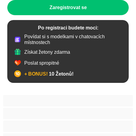
Zaregistrovat se
Po registraci budete moci:
Povídat si s modelkami v chatovacích
místnostech
Získat žetony zdarma
Poslat spropitné
+ BONUS!
10 Žetonů!
Anál
Arabky
Asijská
Babičky