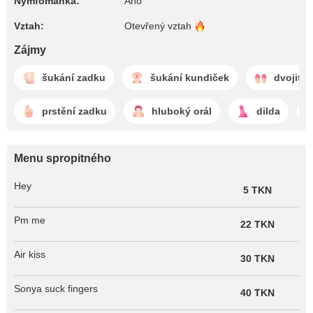
Nymfomanka:
Ano
Vztah:
Otevřený
vztah
Zájmy
šukání zadku
šukání kundiček
dvojitá 
prstění zadku
hluboký orál
dilda
Menu spropitného
Hey
5 TKN
Pm me
22 TKN
Air kiss
30 TKN
Sonya suck fingers
40 TKN