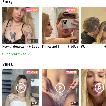
Fotky
ZDARMA
ZDARMA
2
3
1638
5887
New underwear
Timka and I
We
Zobrazit vše
Videa
ZDARMA
ZDARMA
0:30
0:32