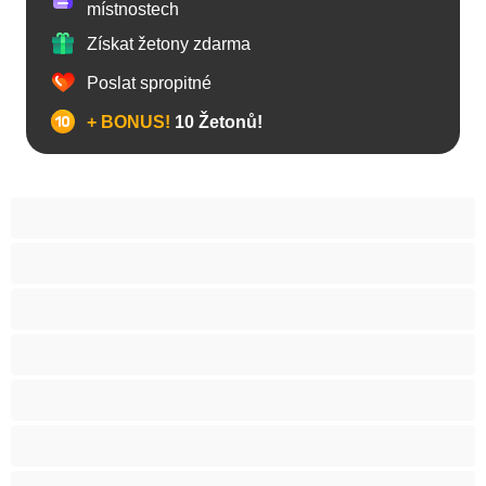
místnostech
Získat žetony zdarma
Poslat spropitné
+ BONUS!
10 Žetonů!
Anál
Arabky
Asijská
Babičky
Baculky
BBW
Blond vlasy