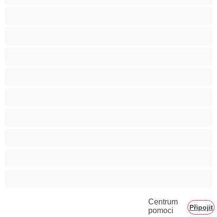
Svalnaté holky
Těhotné holky
Velká prsa
Velké zadky
Vysokoškolačky
Zralé ženy
Zrzka
Čokoládové holky
Školačky 18+
Centrum
Připojit
pomoci