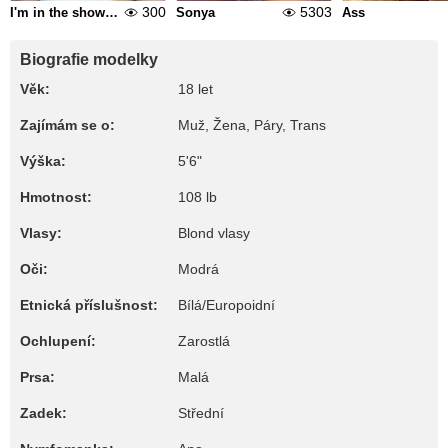
300
5303
I'm in the shower, but for some reason only my pussy is wet
Sonya
Ass
Biografie modelky
Věk:
18 let
Zajímám se o:
Muž, Žena, Páry, Trans
Výška:
5'6"
Hmotnost:
108 lb
Vlasy:
Blond vlasy
Oči:
Modrá
Etnická příslušnost:
Bílá/Europoidní
Ochlupení:
Zarostlá
Prsa:
Malá
Zadek:
Střední