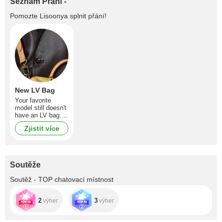
Seznam Přání -
Pomozte
Lisoonya
splnit přání!
New LV Bag
Your favorite
model still doesn't
have an LV bag.
We need to do
Zjistit více
something about
that.
Soutěže
Soutěž - TOP chatovací místnost
2
3
výher
výher