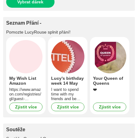
Vybrat dárek
Seznam Přání -
Pomozte
LucyRouse
splnit přání!
My Wish List
Lucy's birthday
Your Queen of
Amazon
week 14 May
Queens
https://www.amaz
I want to spend
❤️
on.com/registries/
time with my
gl/guest-
friends and be
view/36NJUN7HD
queen this week
Zjistit více
Zjistit více
Zjistit více
63I1?
ref_=cm_sw_r_m
wn_ggr-subnav-
share_15ZXE6665
5KMM0055H4K&l
Soutěže
anguage=en-US