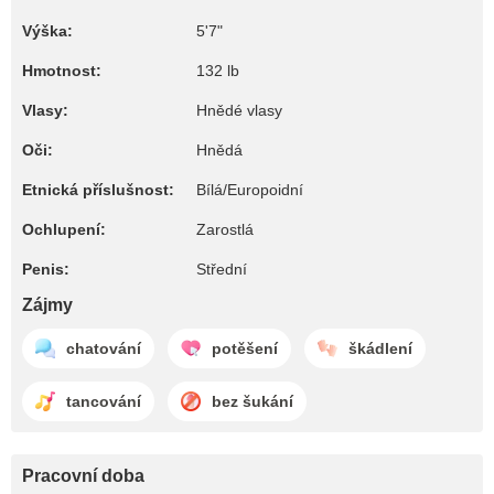
Výška:
5'7"
Hmotnost:
132 lb
Vlasy:
Hnědé vlasy
Oči:
Hnědá
Etnická příslušnost:
Bílá/Europoidní
Ochlupení:
Zarostlá
Penis:
Střední
Zájmy
chatování
potěšení
škádlení
tancování
bez šukání
Pracovní doba