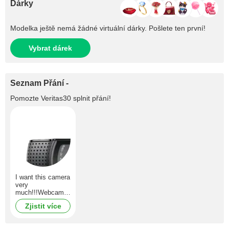
Dárky
Modelka ještě nemá žádné virtuální dárky. Pošlete ten první!
Vybrat dárek
Seznam Přání -
Pomozte
Veritas30
splnit přání!
I want this camera
very
much!!!Webcam
HD Pro C920,
Zjistit více
Logitech