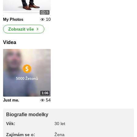
5
10
My Photos
Zobrazit vše
Videa
5000 Žetonů
1:06
54
Just me.
Biografie modelky
Věk:
30 let
Zajímám se o:
Žena