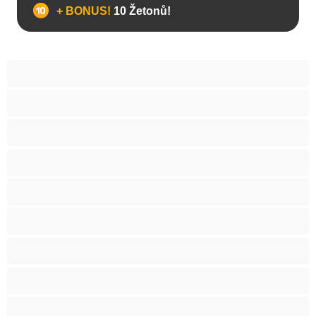
+ BONUS!
10 Žetonů!
Anál
Arabky
Asijská
Babičky
Baculky
BBW
Blond vlasy
Bondáž
Bílé holky