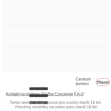
Velká prsa
Velké zadky
Vysokoškolačky
Zralé ženy
Zrzka
Čokoládové holky
Školačky 18+
Centrum
Připojit
pomoci
Kontakt na podporu
Služba Concierge
F.A.Q
Tento web je určen pouze pro osoby starší 18 let.
Všechny modelky na webu jsou starší 18 let