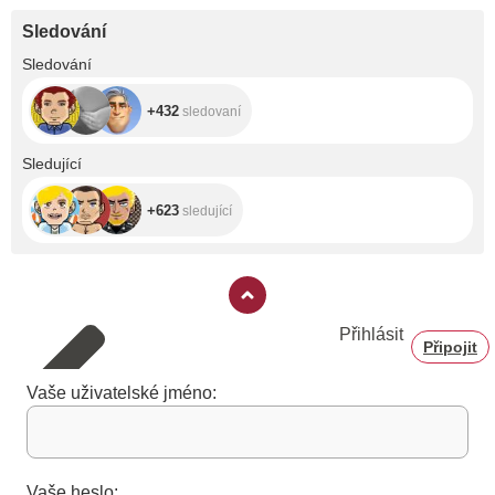
Sledování
+432
Sledování
+432
sledovaní
+623
Sledující
+623
sledující
Přihlásit
Připojit
Vaše uživatelské jméno:
Vaše heslo: