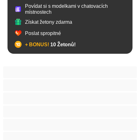
Povídat si s modelkami v chatovacích
místnostech
Získat žetony zdarma
Poslat spropitné
+ BONUS!
10 Žetonů!
Anál
Arabky
Asijská
Babičky
Baculky
BBW