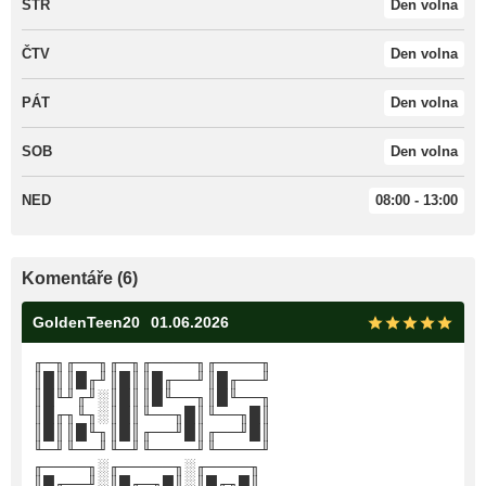
STŘ
Den volna
ČTV
Den volna
PÁT
Den volna
SOB
Den volna
NED
08:00 - 13:00
Komentáře (6)
GoldenTeen20
01.06.2026
╓─╖╓──╖╓─╖╓────╖╓────╖
║█║║█╓╜║█║║█╓──╜║█╓──╜
║█╙╜╓╜░║█║║█╙──╖║█╙──╖
║█╓╖╙╖░║█║╙──╖█║╙──╖█║
║█║║█╙╖║█║╓──╜█║╓──╜█║
╙─╜╙──╜╙─╜╙────╜╙────╜
╓────╖░╓─────╖░╓────╖
║█╓──╜░║█╓─╖█║░║█╓╖█║