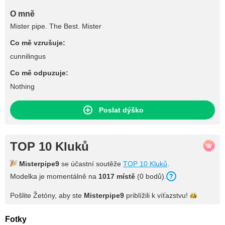
O mně
Mister pipe. The Best. Mister
Co mě vzrušuje:
cunnilingus
Co mě odpuzuje:
Nothing
Poslat dýško
TOP 10 Kluků
Misterpipe9
se účastní soutěže
TOP 10 Kluků
.
Modelka je momentálně na
1017 místě
(0 bodů).
Pošlite Žetóny, aby ste
Misterpipe9
priblížili k
víťazstvu!
Fotky