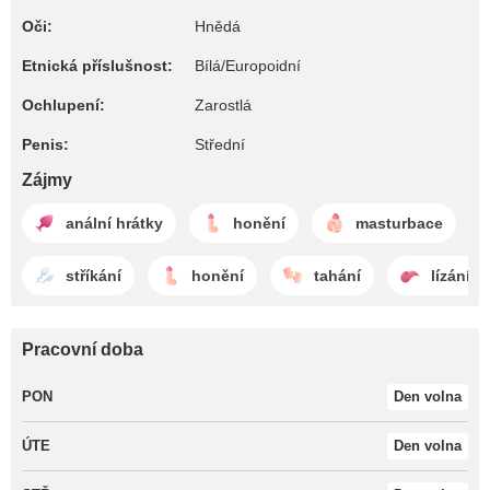
Oči:
Hnědá
Etnická příslušnost:
Bílá/Europoidní
Ochlupení:
Zarostlá
Penis:
Střední
Zájmy
anální hrátky
honění
masturbace
stříkání
honění
tahání
lízání z
Pracovní doba
PON
Den volna
ÚTE
Den volna