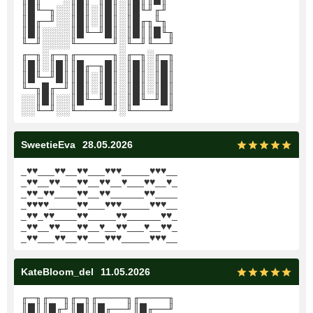
║█╙─╖░░║█║░║█║░║█╙╜╓╜
║█╓─╜░░║█║░║█║░║█╓╖╙╖
║█║░░░░║█╙─╜█║░║█║║█╙╖
╙─╜░░░░╙─────╜░╙─╜╙──╜
╓─╖░╓─╖╓─────╖░╓─╖░╓─╖
║█║░║█║║█╓─╖█║░║█║░║█║
║█╙─╜█║║█║░║█║░║█║░║█║
╙─╖█╓─╜║█║░║█║░║█║░║█║
░░║█║░░║█╙─╜█║░║█╙─╜█║
░░╙─╜░░╙─────╜░╙─────╜
SweetieEva
28.05.2026
_♥♥___♥♥__♥♥___♥♥♥_____♥♥♥__
_♥♥__♥♥___♥♥__♥♥__♥___♥♥__♥_
_♥♥_♥♥____♥♥__♥♥______♥♥____
_♥♥♥♥_____♥♥___♥♥♥_____♥♥♥__
_♥♥_♥♥____♥♥_____♥♥______♥♥_
_♥♥__♥♥___♥♥__♥__♥♥___♥__♥♥_
_♥♥___♥♥__♥♥___♥♥♥_____♥♥♥__
KateBloom_del
11.05.2026
╓─╖╓──╖╓─╖╓────╖╓────╖
║█║║█╓╜║█║║█╓──╜║█╓──╜