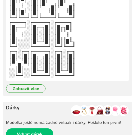
║█╙╜╓╜░║█║║█╙──╖║█╙──╖
║█╓╖╙╖░║█║╙──╖█║╙──╖█║
║█║║█╙╖║█║╓──╜█║╓──╜█║
╙─╜╙──╜╙─╜╙────╜╙────╜
╓────╖░╓─────╖░╓────╖
║█╓──╜░║█╓─╖█║░║█╓╖█║
║█╙─╖░░║█║░║█║░║█╙╜╓╜
║█╓─╜░░║█║░║█║░║█╓╖╙╖
║█║░░░░║█╙─╜█║░║█║║█╙╖
╙─╜░░░░╙─────╜░╙─╜╙──╜
╓─╖░╓─╖╓─────╖░╓─╖░╓─╖
║█║░║█║║█╓─╖█║░║█║░║█║
║█╙─╜█║║█║░║█║░║█║░║█║
╙─╖█╓─╜║█║░║█║░║█║░║█║
░░║█║░░║█╙─╜█║░║█╙─╜█║
░░╙─╜░░╙─────╜░╙─────╜
zobrazit více
Dárky
Modelka ještě nemá žádné virtuální dárky. Pošlete ten první!
Vybrat dárek