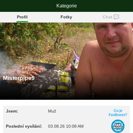
Misterpipe9
Kategorie
Profil
Fotky
Chat
Misterpipe9
Jsem:
Muž
Co je
FanBoost?
Poslední vysílání:
03.08.26 10:08 AM