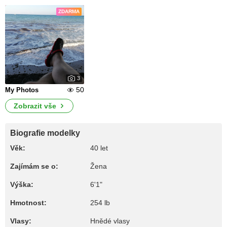
ZDARMA
3
50
My Photos
Zobrazit vše
Biografie modelky
Věk:
40 let
Zajímám se o:
Žena
Výška:
6'1"
Hmotnost:
254 lb
Vlasy:
Hnědé vlasy