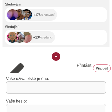
+178
Sledování
+178
sledovaní
+134
Sledující
+134
sledující
Přihlásit
Připojit
Vaše uživatelské jméno:
Vaše heslo: