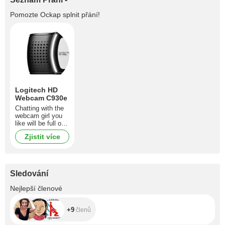
Pomozte
Ockap
splnit přání!
Logitech HD
Webcam C930e
Chatting with the
webcam girl you
like will be full of
absolutely new
Zjistit více
experiences with
Logitech HD
Webcam C930e!
Sledování
+9
Nejlepší členové
+9
členů