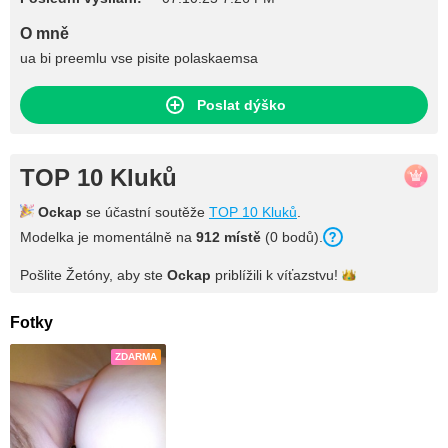
O mně
ua bi preemlu vse pisite polaskaemsa
Poslat dýško
TOP 10 Kluků
Ockap
se účastní soutěže
TOP 10 Kluků
.
Modelka je momentálně na
912 místě
(0 bodů).
Pošlite Žetóny, aby ste
Ockap
priblížili k
víťazstvu!
Fotky
ZDARMA