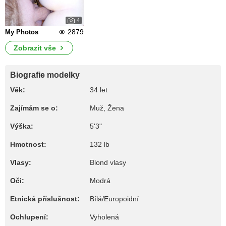
4
2879
My Photos
Zobrazit vše
Biografie modelky
Věk:
34 let
Zajímám se o:
Muž, Žena
Výška:
5'3"
Hmotnost:
132 lb
Vlasy:
Blond vlasy
Oči:
Modrá
Etnická příslušnost:
Bílá/Europoidní
Ochlupení:
Vyholená