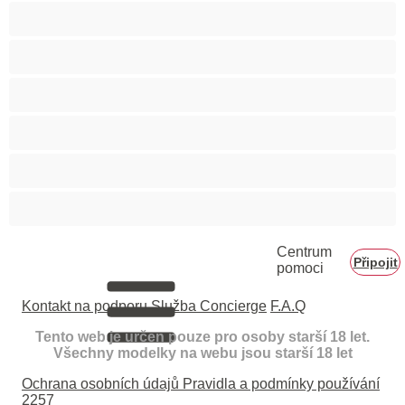
Velké zadky
Vysokoškolačky
Zralé ženy
Zrzka
Čokoládové holky
Školačky 18+
Centrum
Připojit
pomoci
Kontakt na podporu
Služba Concierge
F.A.Q
Tento web je určen pouze pro osoby starší 18 let.
Všechny modelky na webu jsou starší 18 let
Ochrana osobních údajů
Pravidla a podmínky používání
2257