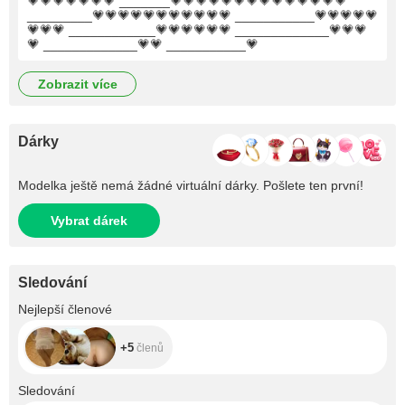
💗💗💗💗💗💗💗 _______💗💗💗💗💗💗💗💗💗💗💗💗💗💗
_________💗💗💗💗💗💗💗💗💗💗💗 ___________💗💗💗💗💗
💗💗💗 ____________💗💗💗💗💗💗 _____________💗💗💗
💗 _____________💗💗 ___________💗
zobrazit více
Dárky
Modelka ještě nemá žádné virtuální dárky. Pošlete ten první!
Vybrat dárek
Sledování
+5
Nejlepší členové
+5
členů
+28
Sledování