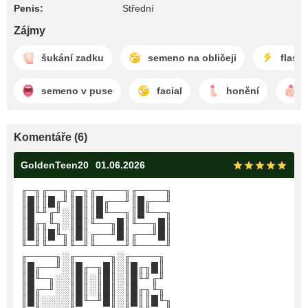
Penis:
Střední
Zájmy
šukání zadku
semeno na obličeji
flash
semeno v puse
facial
honění
Komentáře (6)
GoldenTeen20
01.06.2026
╓─╖╓──╖╓─╖╓────╖╓────╖
║█║║█╓╜║█║║█╓──╜║█╓──╜
║█╙╜╓╜░║█║║█╙──╖║█╙──╖
║█╓╖╙╖░║█║╙──╖█║╙──╖█║
║█║║█╙╖║█║╓──╜█║╓──╜█║
╙─╜╙──╜╙─╜╙────╜╙────╜
╓────╖░╓─────╖░╓────╖
║█╓──╜░║█╓─╖█║░║█╓╖█║
║█╙─╖░░║█║░║█║░║█╙╜╓╜
║█╓─╜░░║█║░║█║░║█╓╖╙╖
║█║░░░░║█╙─╜█║░║█║║█╙╖