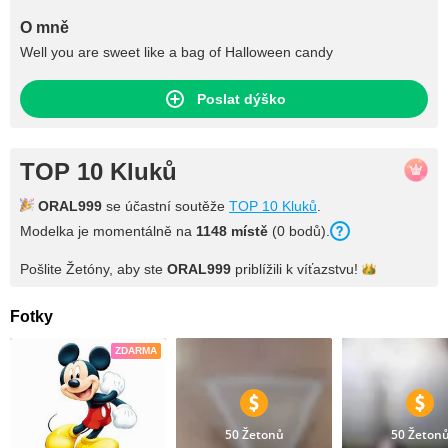
O mně
Well you are sweet like a bag of Halloween candy
Poslat dýško
TOP 10 Kluků
ORAL999
se účastní soutěže
TOP 10 Kluků
.
Modelka je momentálně na
1148 místě
(0 bodů).
Pošlite Žetóny, aby ste
ORAL999
priblížili k
víťazstvu!
Fotky
ZDARMA
50 Žetonů
50 Žeton