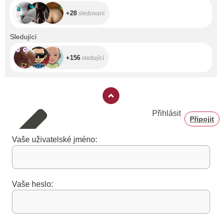
+28
sledovaní
+156
Sledující
+156
sledující
Přihlásit
Připojit
Vaše uživatelské jméno:
Vaše heslo: