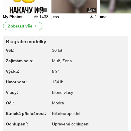
2
6
1438
1
My Photos
jess
anal
Zobrazit vše
Biografie modelky
Věk:
30 let
Zajímám se o:
Muž, Žena
Výška:
5'9"
Hmotnost:
154 lb
Vlasy:
Blond vlasy
Oči:
Modrá
Etnická příslušnost:
Bílá/Europoidní
Ochlupení:
Upravené ochlupení