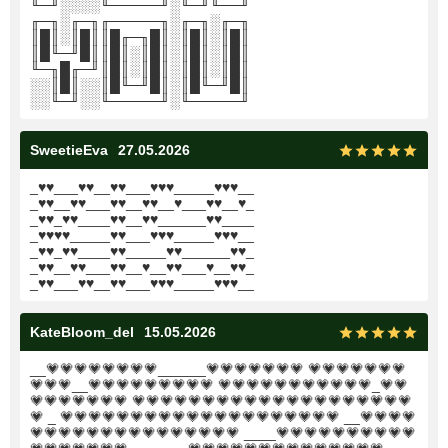
╙─╜░░░░╙─────╜░╙─╜╙──╜
╓─╖░╓─╖╓─────╖░╓─╖░╓─╖
║█║░║█║║█╓─╖█║░║█║░║█║
║█╙─╜█║║█║░║█║░║█║░║█║
╙─╖█╓─╜║█║░║█║░║█║░║█║
░░║█║░░║█╙─╜█║░║█╙─╜█║
░░╙─╜░░╙─────╜░╙─────╜
SweetieEva
27.05.2026
_♥♥___♥♥__♥♥___♥♥♥_____♥♥♥__
_♥♥__♥♥___♥♥__♥♥__♥___♥♥__♥_
_♥♥_♥♥____♥♥__♥♥______♥♥____
_♥♥♥♥_____♥♥___♥♥♥_____♥♥♥__
_♥♥_♥♥____♥♥_____♥♥______♥♥_
_♥♥__♥♥___♥♥__♥__♥♥___♥__♥♥_
_♥♥___♥♥__♥♥___♥♥♥_____♥♥♥__
KateBloom_del
15.05.2026
__💗💗💗💗💗💗💗💗______💗💗💗💗💗💗💗 💗💗💗💗💗💗💗
💗💗💗__💗💗💗💗💗💗💗💗💗 💗💗💗💗💗💗💗💗💗💗💗_💗💗
💗💗💗💗💗💗💗 💗💗💗💗💗💗💗💗💗💗💗💗💗💗💗💗💗💗💗💗
💗 _ 💗💗💗💗💗💗💗💗💗💗💗💗💗💗💗💗💗💗💗💗 __💗💗💗💗
💗💗💗💗💗💗💗💗💗💗💗💗💗💗💗 ____💗💗💗💗💗💗💗💗💗💗