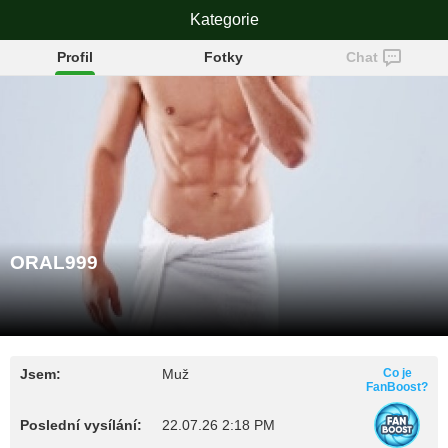
ORAL999
Kategorie
Profil
Fotky
Chat
ORAL999
Jsem:
Muž
Co je
FanBoost?
Poslední vysílání:
22.07.26 2:18 PM