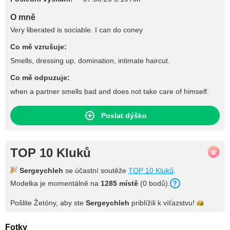
O mně
Very liberated is sociable. I can do coney
Co mě vzrušuje:
Smells, dressing up, domination, intimate haircut.
Co mě odpuzuje:
when a partner smells bad and does not take care of himself.
Poslat dýško
TOP 10 Kluků
Sergeychleh
se účastní soutěže
TOP 10 Kluků
.
Modelka je momentálně na
1285 místě
(0 bodů).
Pošlite Žetóny, aby ste
Sergeychleh
priblížili k
víťazstvu!
Fotky