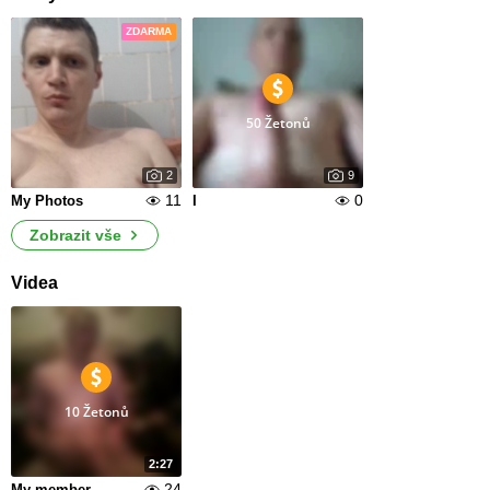
ZDARMA
50 Žetonů
2
9
11
0
My Photos
I
Zobrazit vše
Videa
10 Žetonů
2:27
24
My member