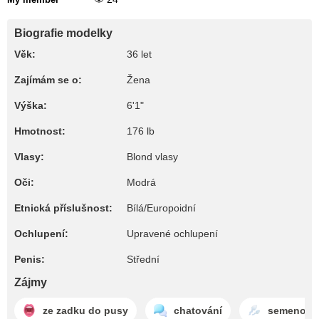
Biografie modelky
Věk:
36 let
Zajímám se o:
Žena
Výška:
6'1"
Hmotnost:
176 lb
Vlasy:
Blond vlasy
Oči:
Modrá
Etnická příslušnost:
Bílá/Europoidní
Ochlupení:
Upravené ochlupení
Penis:
Střední
Zájmy
ze zadku do pusy
chatování
semeno na