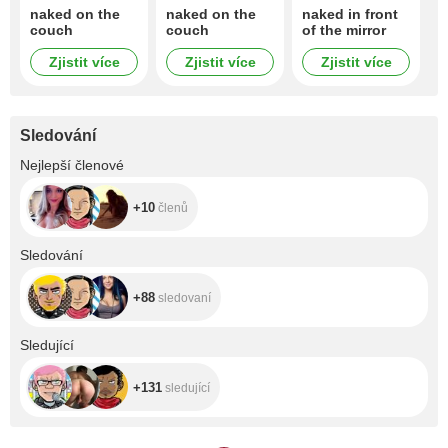
naked on the
naked on the
naked in front
couch
couch
of the mirror
Zjistit více
Zjistit více
Zjistit více
Sledování
+10
Nejlepší členové
+10
členů
+88
Sledování
+88
sledovaní
+131
Sledující
+131
sledující