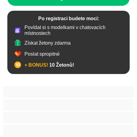
Po registraci budete moci:
Povídat si s modelkami v chatovacích
místnostech
Získat žetony zdarma
Poslat spropitné
+ BONUS!
10 Žetonů!
Anál
Arabky
Asijská
Babičky