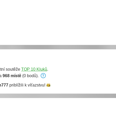
tní soutěže
TOP 10 Kluků
.
na
968 místě
(0 bodů).
n777
priblížili k
víťazstvu!