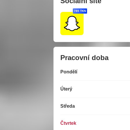
Sociální sítě
785 TKN
Pracovní doba
Pondělí
Úterý
Středa
Čtvrtek