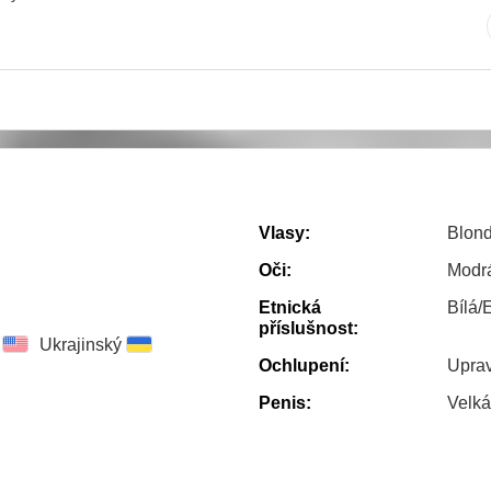
Vlasy:
Blond
Oči:
Modr
Etnická
Bílá/
příslušnost:
Ukrajinský
Ochlupení:
Uprav
Penis:
Velká