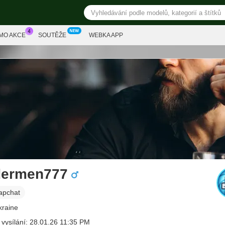
MO AKCE
SOUTĚŽE
WEBKA APP
dermen777
apchat
kraine
 vysílání: 28.01.26 11:35 PM