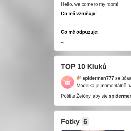
Hello, welcome to my room!
Co mě vzrušuje:
...
Co mě odpuzuje:
...
TOP 10 Kluků
spidermen777
se účas
Modelka je momentálně 
Pošlite Žetóny, aby ste
spiderme
Fotky
6