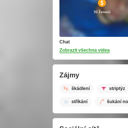
50 Žetonů
Chat
Zobrazit všechna videa
Zájmy
škádlení
striptýz
stříkání
šukání n