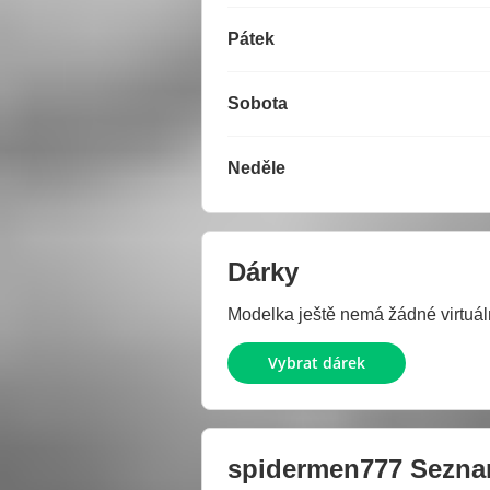
Pátek
Sobota
Neděle
Dárky
Modelka ještě nemá žádné virtuáln
Vybrat dárek
spidermen777
Sezna