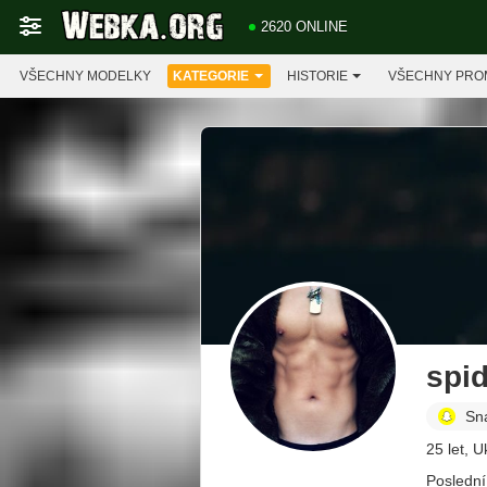
2620 ONLINE
VŠECHNY MODELKY
KATEGORIE
HISTORIE
VŠECHNY PRO
spi
Sn
25 let, U
Poslední