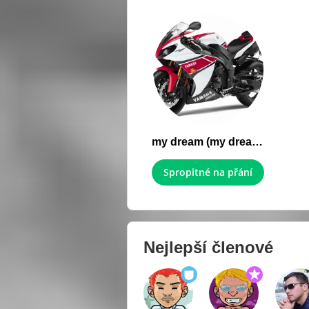
my dream (my dream) yamaha r1
Spropitné na přání
Nejlepší členové