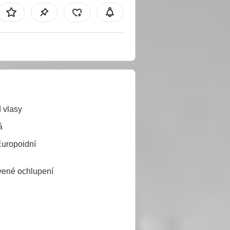
 vlasy
á
Europoidní
ené ochlupení