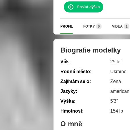
Poslat dýško
PROFIL
FOTKY
6
VIDEA
1
Biografie modelky
Věk:
25 let
Rodné město:
Ukraine
Zajímám se o:
Žena
Jazyky:
american
Výška:
5'3"
Hmotnost:
154 lb
O mně