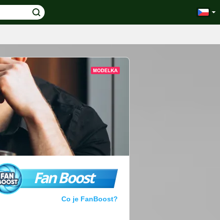
Fan Boost
Co je FanBoost?