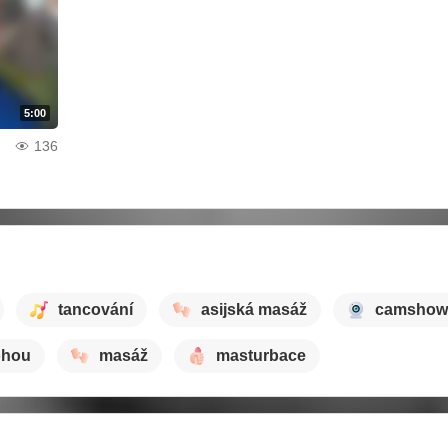
5:00
136
tancování
asijská masáž
camshow
ohou
masáž
masturbace