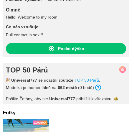
O mně
Hello! Welcome to my room!
Co nás vzrušuje:
Full contact in sex!!!
Poslat dýško
TOP 50 Párů
Universal777
se účastní soutěže
TOP 50 Párů
.
Modelka je momentálně na
662 místě
(0 bodů).
Pošlite Žetóny, aby ste
Universal777
priblížili k
víťazstvu!
Fotky
ZDARMA