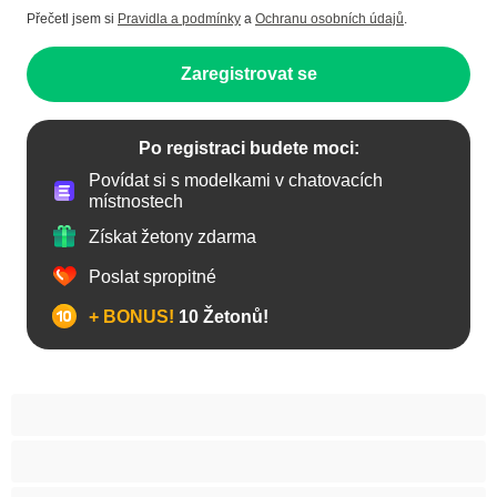
Přečetl jsem si
Pravidla a podmínky
a
Ochranu osobních údajů
.
Zaregistrovat se
Po registraci budete moci:
Povídat si s modelkami v chatovacích
místnostech
Získat žetony zdarma
Poslat spropitné
+ BONUS!
10 Žetonů!
Anál
Arabky
Asijská