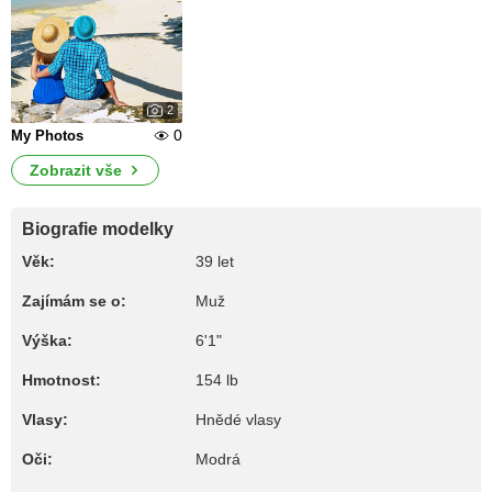
2
0
My Photos
Zobrazit vše
Biografie modelky
Věk:
39 let
Zajímám se o:
Muž
Výška:
6'1"
Hmotnost:
154 lb
Vlasy:
Hnědé vlasy
Oči:
Modrá