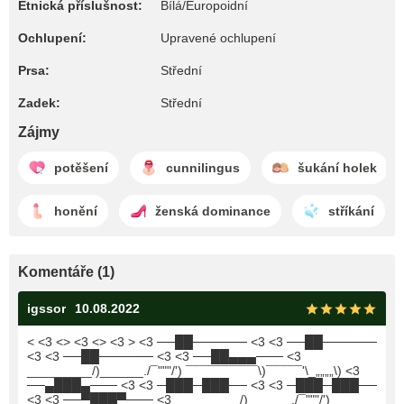
Etnická příslušnost:
Bílá/Europoidní
Ochlupení:
Upravené ochlupení
Prsa:
Střední
Zadek:
Střední
Zájmy
potěšení
cunnilingus
šukání holek
honění
ženská dominance
stříkání
Komentáře (1)
igssor
10.08.2022
< <3 <> <3 <> <3 > <3 ──██────── <3 <3 ──██──────
<3 <3 ──██────── <3 <3 ──██▄▄▄─── <3
_________/)______./¯"""/') ¯¯¯¯¯¯¯¯¯¯\)¯¯¯¯¯'\_„„„„\) <3
──▄███▄─── <3 <3 ─███─███── <3 <3 ─███─███──
<3 <3 ──▀███▀─── <3 _________/)______./¯"""/')