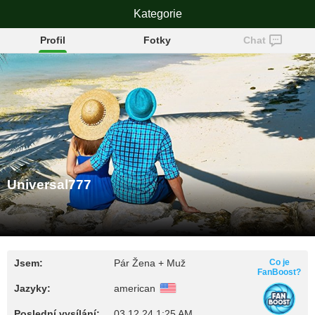
Universal777
Kategorie
Profil
Fotky
Chat
Universal777
Jsem:
Pár Žena + Muž
Co je
FanBoost?
Jazyky:
american
Poslední vysílání:
03.12.24 1:25 AM