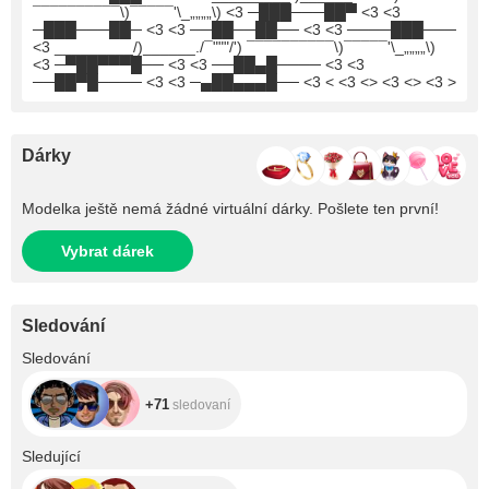
¯¯¯¯¯¯¯¯¯¯\)¯¯¯¯¯'\_„„„„\) <3 ─███───██▀ <3 <3
─███───██─ <3 <3 ──██──██── <3 <3 ────███───
<3 _________/)______./¯"""/') ¯¯¯¯¯¯¯¯¯¯\)¯¯¯¯¯'\_„„„„\)
<3 ─▀██▀▀▀█── <3 <3 ──██▄█──── <3 <3
──██▀█──── <3 <3 ─▄██▄▄▄█── <3 < <3 <> <3 <> <3 >
Dárky
Modelka ještě nemá žádné virtuální dárky. Pošlete ten první!
Vybrat dárek
Sledování
+71
Sledování
+71
sledovaní
+172
Sledující