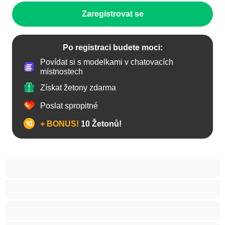
Zaregistrovat se
Po registraci budete moci:
Povídat si s modelkami v chatovacích
místnostech
Získat žetony zdarma
Poslat spropitné
+ BONUS!
10 Žetonů!
Anál
Arabky
Asijská