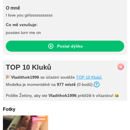
O mně
I love you girlsssssssssss
Co mě vzrušuje:
pussies turn me on
Poslat dýško
TOP 10 Kluků
Vladithok1996
se účastní soutěže
TOP 10 Kluků
.
Modelka je momentálně na
977 místě
(0 bodů).
Pošlite Žetóny, aby ste
Vladithok1996
priblížili k
víťazstvu!
Fotky
ZDARMA