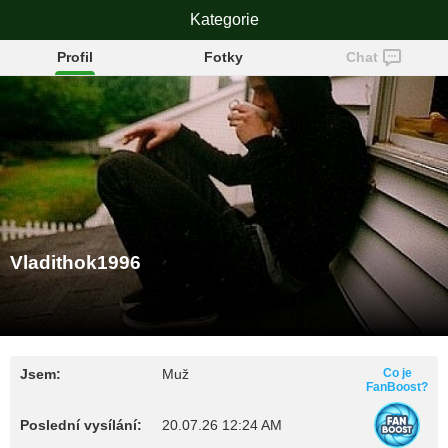
Vladithok1996
Kategorie
Profil
Fotky
Chat
Vladithok1996
Jsem:
Muž
Co je
FanBoost?
Poslední vysílání:
20.07.26 12:24 AM