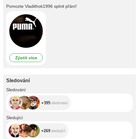
Pomozte
Vladithok1996
splnit přání!
Zjistit více
Sledování
+395
Sledování
+395
sledovaní
+269
Sledující
+269
sledující