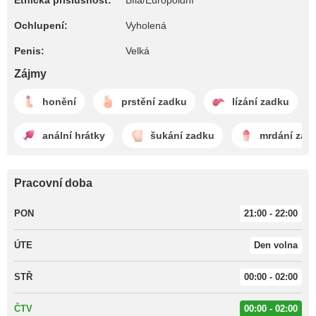
Etnická příslušnost:
Bílá/Europoidní
Ochlupení:
Vyholená
Penis:
Velká
Zájmy
honění
prstění zadku
lízání zadku
anální hrátky
šukání zadku
mrdání zad
Pracovní doba
PON
21:00 - 22:00
ÚTE
Den volna
STŘ
00:00 - 02:00
ČTV
00:00 - 02:00