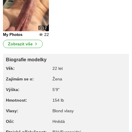
2
22
My Photos
Zobrazit vše
Biografie modelky
Věk:
22 let
Zajímám se o:
Žena
Výška:
5'9"
Hmotnost:
154 lb
Vlasy:
Blond vlasy
Oči:
Hnědá