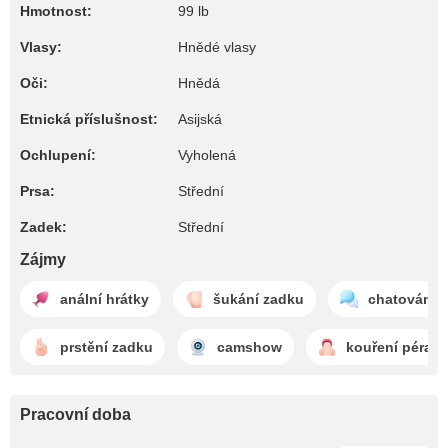
Hmotnost:
99 lb
Vlasy:
Hnědé vlasy
Oči:
Hnědá
Etnická příslušnost:
Asijská
Ochlupení:
Vyholená
Prsa:
Střední
Zadek:
Střední
Zájmy
anální hrátky
šukání zadku
chatování
prstění zadku
camshow
kouření péra
Pracovní doba