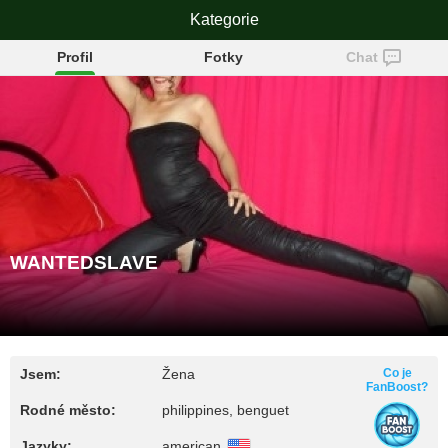
WANTEDSLAVE
Kategorie
Profil
Fotky
Chat
WANTEDSLAVE
Jsem:
Žena
Co je
FanBoost?
Rodné město:
philippines, benguet
Jazyky:
american