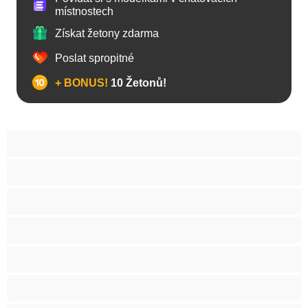
místnostech
Získat žetony zdarma
Poslat spropitné
+ BONUS!
10 Žetonů!
Anál
Arabky
Asijská
Babičky
Baculky
BBW