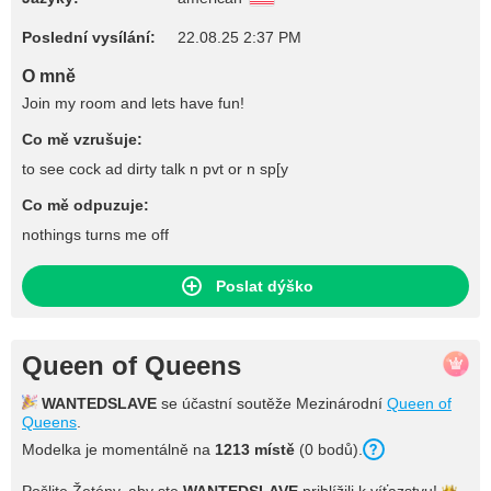
Poslední vysílání:
22.08.25 2:37 PM
O mně
Join my room and lets have fun!
Co mě vzrušuje:
to see cock ad dirty talk n pvt or n sp[y
Co mě odpuzuje:
nothings turns me off
Poslat dýško
Queen of Queens
WANTEDSLAVE
se účastní soutěže Mezinárodní
Queen of
Queens
.
Modelka je momentálně na
1213 místě
(0 bodů).