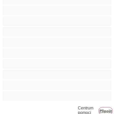
Svalnaté holky
Těhotné holky
Velká prsa
Velké zadky
Vysokoškolačky
Zralé ženy
Zrzka
Čokoládové holky
Školačky 18+
Centrum
Připojit
pomoci