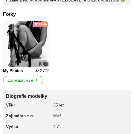
Pošlite Žetóny, aby ste
WANTEDSLAVE
priblížili k
víťazstvu!
Fotky
ZDARMA
2
2779
My Photos
Zobrazit vše
Biografie modelky
Věk:
35 let
Zajímám se o:
Muž
Výška:
4'7"