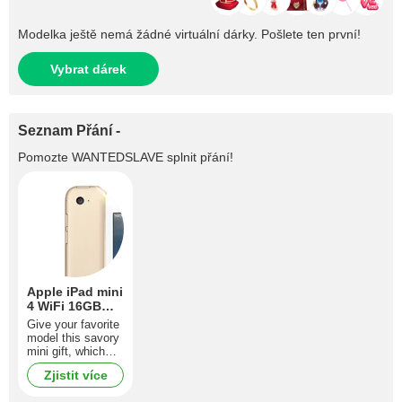
Modelka ještě nemá žádné virtuální dárky. Pošlete ten první!
Vybrat dárek
Seznam Přání -
Pomozte
WANTEDSLAVE
splnit přání!
Apple iPad mini
4 WiFi 16GB
Gold
Give your favorite
model this savory
mini gift, which
will make her
Zjistit více
totally happy and
help her to always